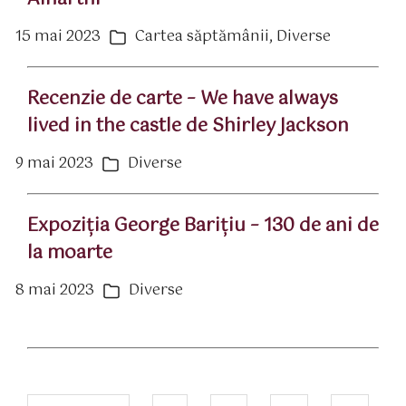
15 mai 2023
Cartea săptămânii
,
Diverse
ată
Categorii
rticol
Recenzie de carte – We have always
lived in the castle de Shirley Jackson
9 mai 2023
Diverse
ată
Categorii
rticol
Expoziția George Barițiu – 130 de ani de
la moarte
8 mai 2023
Diverse
ată
Categorii
rticol
Navigare