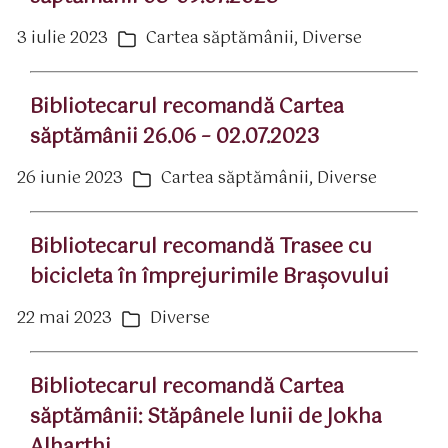
3 iulie 2023
Cartea săptămânii
,
Diverse
ată
Categorii
rticol
Bibliotecarul recomandă Cartea
săptămânii 26.06 – 02.07.2023
26 iunie 2023
Cartea săptămânii
,
Diverse
ată
Categorii
rticol
Bibliotecarul recomandă Trasee cu
bicicleta în împrejurimile Braşovului
22 mai 2023
Diverse
ată
Categorii
rticol
Bibliotecarul recomandă Cartea
săptămânii: Stăpânele lunii de Jokha
Alharthi