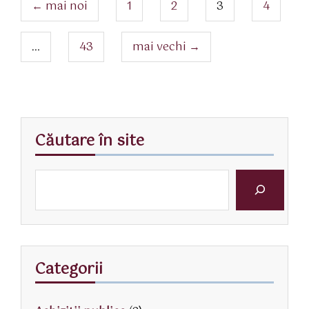
articole
pagina
pagina
pagina
pagina
←
mai noi
1
2
3
4
pagina
…
43
mai vechi
→
Căutare în site
Categorii