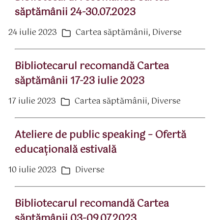
săptămânii 24-30.07.2023
24 iulie 2023
Cartea săptămânii
,
Diverse
ată
Categorii
rticol
Bibliotecarul recomandă Cartea
săptămânii 17-23 iulie 2023
17 iulie 2023
Cartea săptămânii
,
Diverse
ată
Categorii
rticol
Ateliere de public speaking – Ofertă
educaţională estivală
10 iulie 2023
Diverse
ată
Categorii
rticol
Bibliotecarul recomandă Cartea
săptămânii 03-09.07.2023