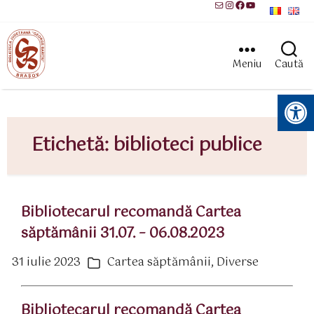
Mail
Instagram
Facebook
YouTube
Meniu
Caută
Instrumente pentru accesibilitate
Etichetă:
biblioteci publice
Bibliotecarul recomandă Cartea
săptămânii 31.07. – 06.08.2023
31 iulie 2023
Cartea săptămânii
,
Diverse
ată
Categorii
rticol
Bibliotecarul recomandă Cartea