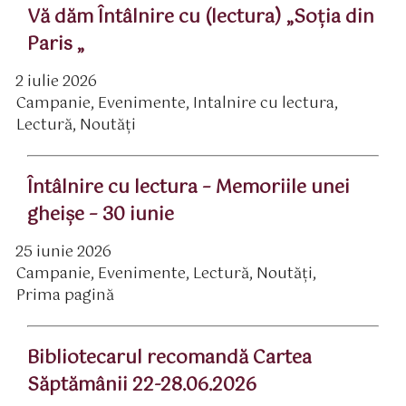
Vă dăm Întâlnire cu (lectura) „Soţia din
Paris „
2 iulie 2026
ată
Campanie
,
Evenimente
,
Intalnire cu lectura
,
rticol
ategorii
Lectură
,
Noutăți
Întâlnire cu lectura – Memoriile unei
gheişe – 30 iunie
25 iunie 2026
ată
Campanie
,
Evenimente
,
Lectură
,
Noutăți
,
rticol
ategorii
Prima pagină
Bibliotecarul recomandă Cartea
Săptămânii 22-28.06.2026