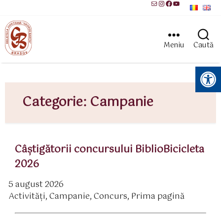
Mail
Instagram
Facebook
YouTube
Meniu
Caută
Instrumente pentru accesibilitate
Categorie:
Campanie
Câştigătorii concursului BiblioBicicleta
2026
5 august 2026
ată
Activităţi
,
Campanie
,
Concurs
,
Prima pagină
rticol
ategorii