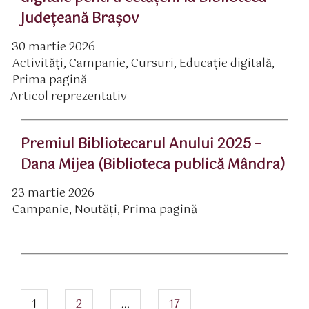
Judeţeană Braşov
30 martie 2026
ată
Activităţi
,
Campanie
,
Cursuri
,
Educaţie digitală
,
rticol
ategorii
Prima pagină
Articol reprezentativ
Premiul Bibliotecarul Anului 2025 –
Dana Mijea (Biblioteca publică Mândra)
23 martie 2026
ată
Campanie
,
Noutăți
,
Prima pagină
rticol
ategorii
Navigare
articole
pagina
pagina
pagina
1
2
…
17