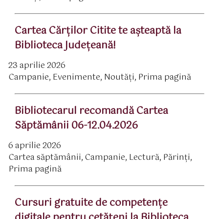
Cartea Cărților Citite te așteaptă la
Biblioteca Județeană!
23 aprilie 2026
ată
Campanie
,
Evenimente
,
Noutăți
,
Prima pagină
rticol
ategorii
Bibliotecarul recomandă Cartea
Săptămânii 06-12.04.2026
6 aprilie 2026
ată
Cartea săptămânii
,
Campanie
,
Lectură
,
Părinţi
,
rticol
ategorii
Prima pagină
Cursuri gratuite de competenţe
digitale pentru cetăţeni la Biblioteca