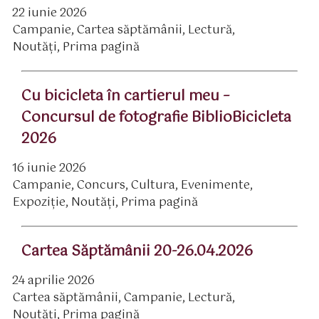
22 iunie 2026
ată
Campanie
,
Cartea săptămânii
,
Lectură
,
rticol
ategorii
Noutăți
,
Prima pagină
Cu bicicleta în cartierul meu –
Concursul de fotografie BiblioBicicleta
2026
16 iunie 2026
ată
Campanie
,
Concurs
,
Cultura
,
Evenimente
,
rticol
ategorii
Expoziție
,
Noutăți
,
Prima pagină
Cartea Săptămânii 20-26.04.2026
24 aprilie 2026
ată
Cartea săptămânii
,
Campanie
,
Lectură
,
rticol
ategorii
Noutăți
,
Prima pagină