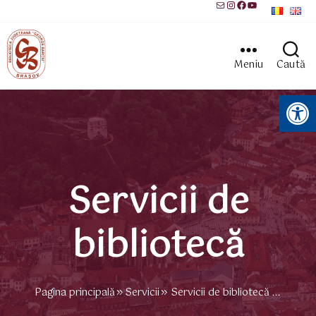
Mail
Instagram
Facebook
YouTube
Meniu
Caută
Instrumente pentru accesibilitate
Servicii de
bibliotecă
Pagina principală
Servicii
Servicii de bibliotecă ...