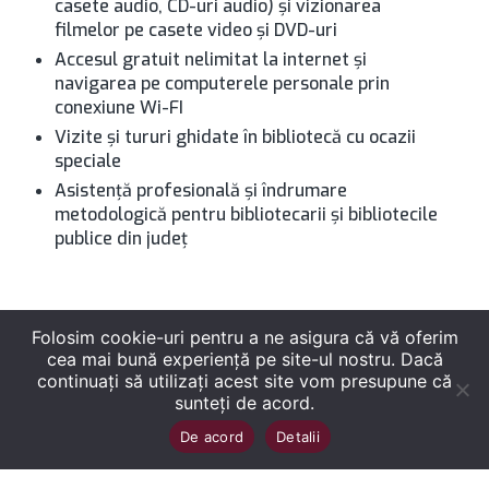
casete audio, CD-uri audio) şi vizionarea
filmelor pe casete video şi DVD-uri
Accesul gratuit nelimitat la internet şi
navigarea pe computerele personale prin
conexiune Wi-FI
Vizite și tururi ghidate în bibliotecă cu ocazii
speciale
Asistenţă profesională şi îndrumare
metodologică pentru bibliotecarii şi bibliotecile
publice din judeţ
Folosim cookie-uri pentru a ne asigura că vă oferim
cea mai bună experiență pe site-ul nostru. Dacă
continuați să utilizați acest site vom presupune că
sunteți de acord.
Copyright
©
2026
Biblioteca Județeană
Sus
↑
De acord
Detalii
„George Bariţiu‟ Braşov
. Toate drepturile sunt
rezervate.
Site dezvoltat de WMT
.