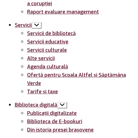
a corupției
Raport evaluare management
Servicii
Arată
submeniul
Servicii de bibliotecă
Servicii educative
Servicii culturale
Alte servicii
Agenda culturală
Ofertă pentru Şcoala Altfel și Săptămâna
Verde
Tarife și taxe
Biblioteca digitală
Arată
submeniul
Publicații digitalizate
Biblioteca de E-bookuri
Din istoria presei brașovene