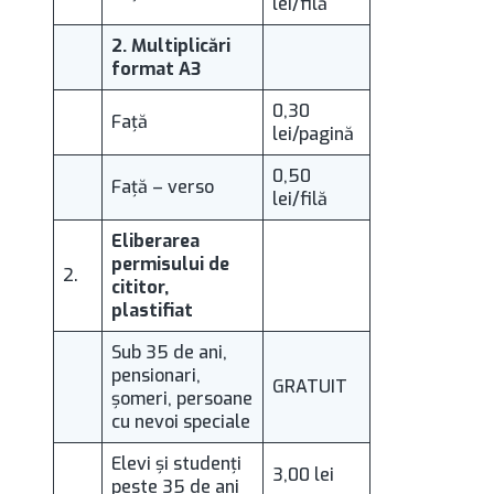
lei/filă
2. Multiplicări
format A3
0,30
Faţă
lei/pagină
0,50
Faţă – verso
lei/filă
Eliberarea
permisului de
2.
cititor,
plastifiat
Sub 35 de ani,
pensionari,
GRATUIT
șomeri, persoane
cu nevoi speciale
Elevi şi studenți
3,00 lei
peste 35 de ani