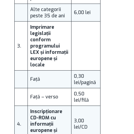
Alte categorii
6,00 lei
peste 35 de ani
Imprimare
legislaţii
conform
3.
programului
LEX şi informaţii
europene şi
locale
0,30
Faţă
lei/pagină
0,50
Faţă – verso
lei/filă
Inscripţionare
CD-ROM cu
3,00
4.
informaţii
lei/CD
europene şi