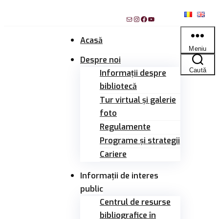
Sari
Mail
Instagram
Facebook
YouTube
la
conținut
Acasă
Meniu
Despre noi
Caută
Informații despre
bibliotecă
Tur virtual și galerie
foto
Regulamente
Programe și strategii
Cariere
Informații de interes
public
Centrul de resurse
bibliografice în