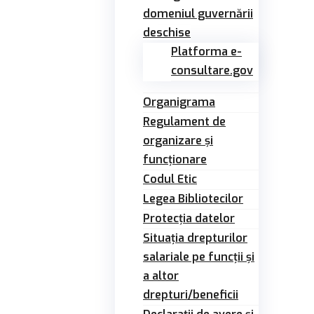
domeniul guvernării
deschise
Platforma e-
consultare.gov
Organigrama
Regulament de
organizare și
funcționare
Codul Etic
Legea Bibliotecilor
Protecția datelor
Situația drepturilor
salariale pe funcții și
a altor
drepturi/beneficii