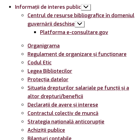
Informații de interes public
Arată
submeniul
Centrul de resurse bibliografice în domeniul
guvernării deschise
Arată
submeniul
Platforma e-consultare.gov
Organigrama
Regulament de organizare și funcționare
Codul Etic
Legea Bibliotecilor
Protecția datelor
Situația drepturilor salariale pe funcții și a
altor drepturi/beneficii
Declarații de avere și interese
Contractul colectiv de muncă
Strategia națională anticorupție
Achiziții publice
Bilanțuri contabile