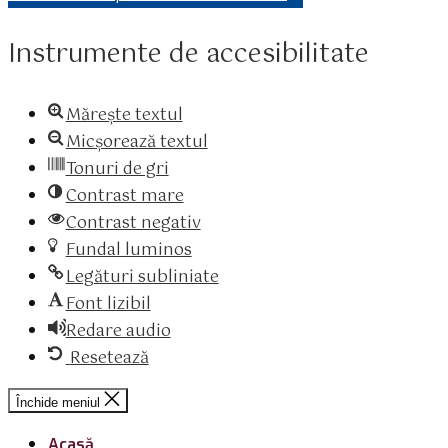
Instrumente de accesibilitate
Mărește textul
Micșorează textul
Tonuri de gri
Contrast mare
Contrast negativ
Fundal luminos
Legături subliniate
Font lizibil
Redare audio
Resetează
Închide meniul
Acasă