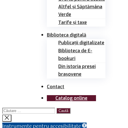
Altfel și Săptămâna
Verde
Tarife și taxe
Biblioteca digitală
Publicații digitalizate
Biblioteca de E-
bookuri
Din istoria presei
brașovene
Contact
Catalog online
Caută
după:
Închide
căutarea
Instrumente pentru accesibilitate