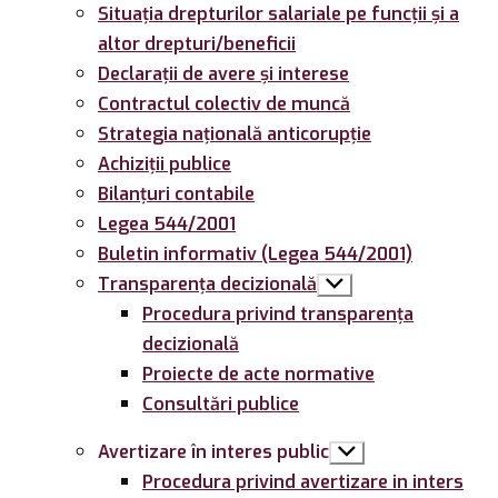
Situația drepturilor salariale pe funcții și a
altor drepturi/beneficii
Declarații de avere și interese
Contractul colectiv de muncă
Strategia națională anticorupție
Achiziții publice
Bilanțuri contabile
Legea 544/2001
Buletin informativ (Legea 544/2001)
Transparența decizională
Arată
submeniul
Procedura privind transparența
decizională
Proiecte de acte normative
Consultări publice
Avertizare în interes public
Arată
submeniul
Procedura privind avertizare in inters