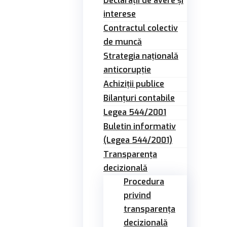
Declarații de avere și
interese
Contractul colectiv
de muncă
Strategia națională
anticorupție
Achiziții publice
Bilanțuri contabile
Legea 544/2001
Buletin informativ
(Legea 544/2001)
Transparența
decizională
Procedura
privind
transparența
decizională