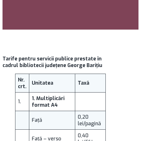
Tarife pentru servicii publice prestate în
cadrul bibliotecii judeţene George Bariţiu
Nr.
Unitatea
Taxă
crt.
1. Multiplicări
1.
format A4
0,20
Faţă
lei/pagină
0,40
Faţă – verso