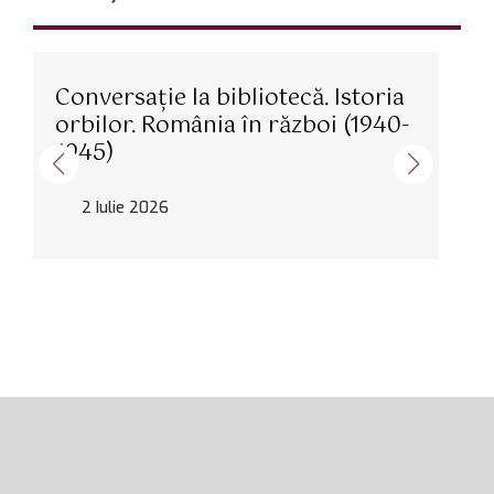
Conversație la bibliotecă. Istoria
orbilor. România în război (1940-
S
1945)
2 Iulie 2026