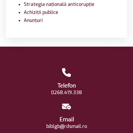
Strategia națională anticorupție
Achiziții publice
Anunțuri
Telefon
0268.419.338
Email
biblgb@rdsmail.ro