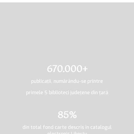
BIBLIOTECA ÎN
CIFRE
670.000+
publicaţii, numărându-se printre
primele 5 biblioteci judeţene din ţară
85%
din total fond carte descris în catalogul
electronic Liberty