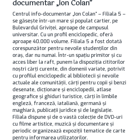
documentar „Ion Colan”
Centrul info-documentar „Ion Colan” – Filiala 5 –
se găsește într-un mare și populat cartier, pe
Bulevardul Griviței, aproape de campusul
universitar. Cu un profil enciclopedic, oferă
aproape 40.000 volume. Filiala 5 a fost dotată
corespunzător pentru nevoile studenților din
oraș, dar nu numai. Într-un spațiu primitor și cu
acces liber la raft, punem la dispoziția cititorilor
noștri cărți curente, din domenii variate, potrivit
cu profilul enciclopedic al bibliotecii și nevoile
actuale ale comunității, cărți pentru copii și benzi
desenate, dicționare și enciclopedii, atlase
geografice și ghiduri turistice, cărți în limbile
engleză, franceză, iataliană, germană și
maghiară, publicații juridice și de legislație.
Filiala dispune și de o vastă colecție de DVD-uri
cu filme artistice, muzică și documentare și
periodic organizează expoziții tematice de carte
pentru informarea utilizatorilor.