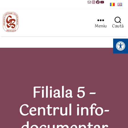
Mail
Instagram
Facebook
YouTube
Meniu
Caută
Instrumente pentru accesibilitate
Filiala 5 –
Centrul info-