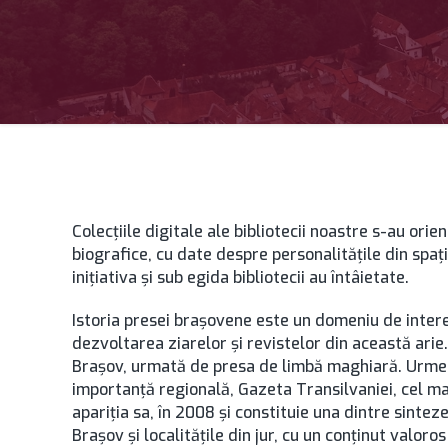
Colecțiile digitale ale bibliotecii noastre s-au orie
biografice, cu date despre personalitățile din spați
inițiativa și sub egida bibliotecii au întâietate.
Istoria presei brașovene este un domeniu de interes 
dezvoltarea ziarelor și revistelor din această arie
Brașov, urmată de presa de limbă maghiară. Urmeaz
importanță regională, Gazeta Transilvaniei, cel ma
apariția sa, în 2008 și constituie una dintre sintez
Brașov și localitățile din jur, cu un conținut valoros