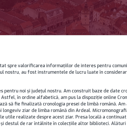
ntat spre valorificarea informațiilor de interes pentru comunit
ul nostru, au fost instrumentele de lucru luate în considerare
pentru noi și județul nostru. Am construit baze de date crono
. Astfel, în ordine alfabetică, am pus la dispoziție online Cr
ă să fie finalizată cronologia presei de limbă română. Am a
i longeviv ziar de limba română din Ardeal. Micromonografia 
ele utile realizate despre acest ziar. Presa locală a continua
 și destul de rar întâlnite în colecțiile altor biblioteci. Alăt