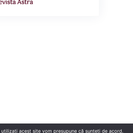
evista Astra
utilizați acest site vom presupune că sunteți de acord.