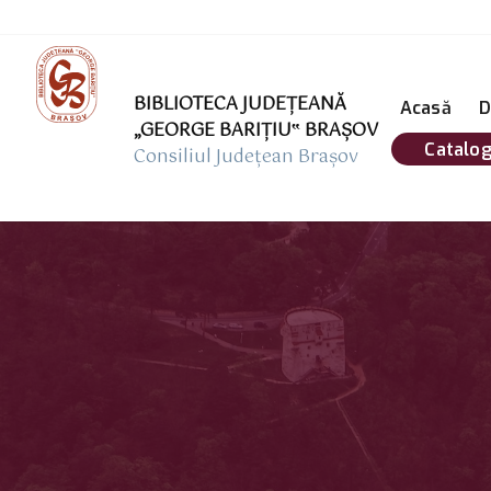
BIBLIOTECA JUDEȚEANĂ
Acasă
D
„GEORGE BARIŢIU‟ BRAŞOV
Catalog
Consiliul Județean Brașov