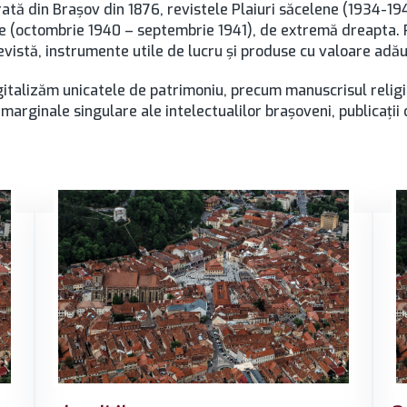
trată din Brașov din 1876, revistele Plaiuri săcelene (1934-1
ste (octombrie 1940 – septembrie 1941), de extremă dreapta.
 revistă, instrumente utile de lucru și produse cu valoare adă
 digitalizăm unicatele de patrimoniu, precum manuscrisul rel
i marginale singulare ale intelectualilor brașoveni, publicații