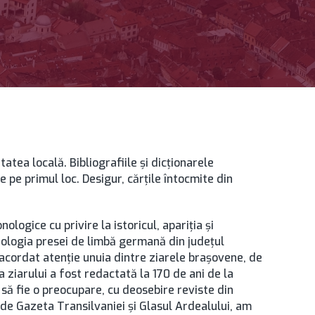
atea locală. Bibliografiile și dicționarele
 pe primul loc. Desigur, cărțile întocmite din
logice cu privire la istoricul, apariția și
onologia presei de limbă germană din județul
cordat atenție unuia dintre ziarele brașovene, de
ziarului a fost redactată la 170 de ani de la
t să fie o preocupare, cu deosebire reviste din
uri de Gazeta Transilvaniei și Glasul Ardealului, am