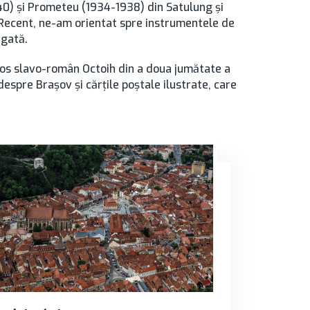
940) și Prometeu (1934-1938) din Satulung și
 Recent, ne-am orientat spre instrumentele de
ugată.
igios slavo-român Octoih din a doua jumătate a
 despre Brașov și cărțile poștale ilustrate, care