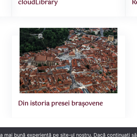
cloudLibrary
R
Din istoria presei brașovene
a mai bună experiență pe site-ul nostru. Dacă continuați să 