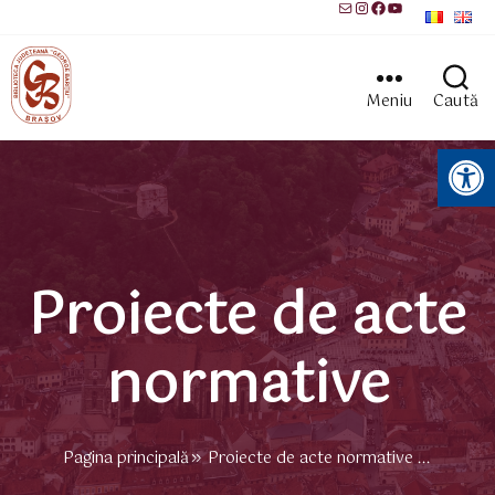
Mail
Instagram
Facebook
YouTube
Meniu
Caută
Instrumente pentru accesibilitate
Proiecte de acte
normative
Pagina principală
Proiecte de acte normative ...