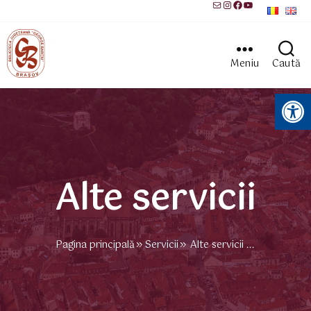
Mail
Instagram
Facebook
YouTube
Meniu
Caută
Instrumente pentru accesibilitate
Alte servicii
Pagina principală
Servicii
Alte servicii ...