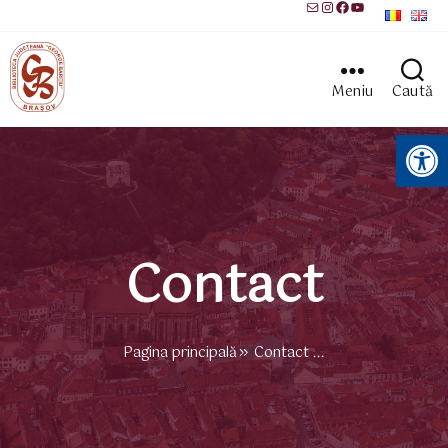
Mail
Instagram
Facebook
YouTube
Meniu
Caută
Instrumente pentru accesibilitate
Contact
Pagina principală
Contact ...