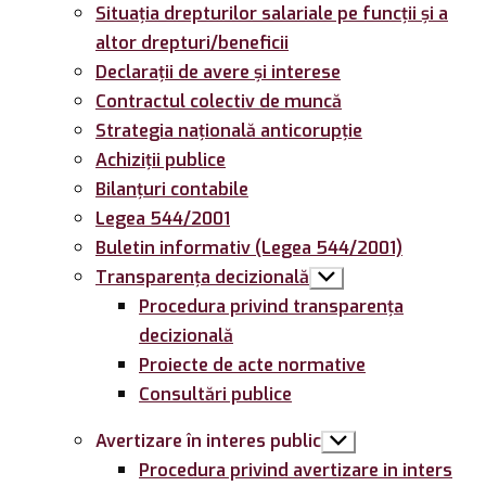
Situația drepturilor salariale pe funcții și a
altor drepturi/beneficii
Declarații de avere și interese
Contractul colectiv de muncă
Strategia națională anticorupție
Achiziții publice
Bilanțuri contabile
Legea 544/2001
Buletin informativ (Legea 544/2001)
Transparența decizională
Arată
submeniul
Procedura privind transparența
decizională
Proiecte de acte normative
Consultări publice
Avertizare în interes public
Arată
submeniul
Procedura privind avertizare in inters