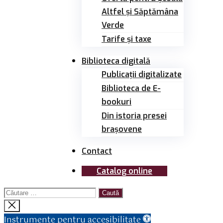
Altfel și Săptămâna
Verde
Tarife și taxe
Biblioteca digitală
Publicații digitalizate
Biblioteca de E-
bookuri
Din istoria presei
brașovene
Contact
Catalog online
Caută
după:
Închide
căutarea
Instrumente pentru accesibilitate