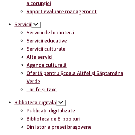
a corupției
Raport evaluare management
Servicii
Arată
submeniul
Servicii de bibliotecă
Servicii educative
Servicii culturale
Alte servicii
Agenda culturală
Ofertă pentru Şcoala Altfel și Săptămâna
Verde
Tarife și taxe
Biblioteca digitală
Arată
submeniul
Publicații digitalizate
Biblioteca de E-bookuri
Din istoria presei brașovene