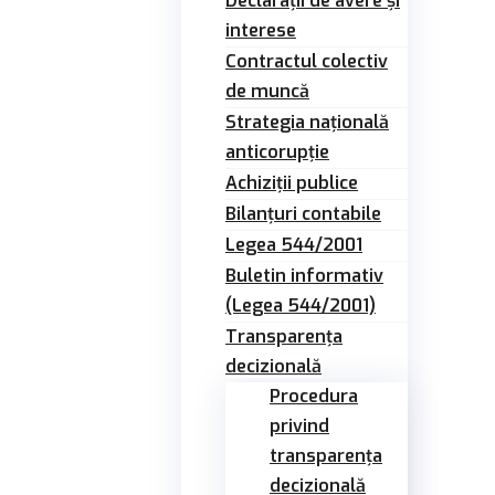
Declarații de avere și
interese
Contractul colectiv
de muncă
Strategia națională
anticorupție
Achiziții publice
Bilanțuri contabile
Legea 544/2001
Buletin informativ
(Legea 544/2001)
Transparența
decizională
Procedura
privind
transparența
decizională