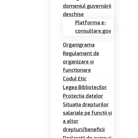
domeniul guvernării
deschise
Platforma e-
consultare.gov
Organigrama
Regulament de
organizare și
funcționare
Codul Etic
Legea Bibliotecilor
Protecția datelor
Situația drepturilor
salariale pe funcții și
a altor
drepturi/beneficii