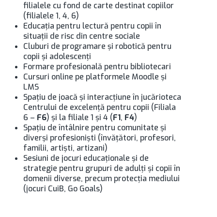
filialele cu fond de carte destinat copiilor
(filialele 1, 4, 6)
Educaţia pentru lectură pentru copii în
situaţii de risc din centre sociale
Cluburi de programare şi robotică pentru
copii şi adolescenţi
Formare profesională pentru bibliotecari
Cursuri online pe platformele Moodle şi
LMS
Spațiu de joacă și interacțiune în jucărioteca
Centrului de excelență pentru copii (Filiala
6 –
F6
) și la filiale 1 și 4 (
F1
,
F4
)
Spaţiu de întâlnire pentru comunitate şi
diverşi profesionişti (învăţători, profesori,
familii, artişti, artizani)
Sesiuni de jocuri educaţionale şi de
strategie pentru grupuri de adulţi şi copii în
domenii diverse, precum protecţia mediului
(jocuri CuiB, Go Goals)