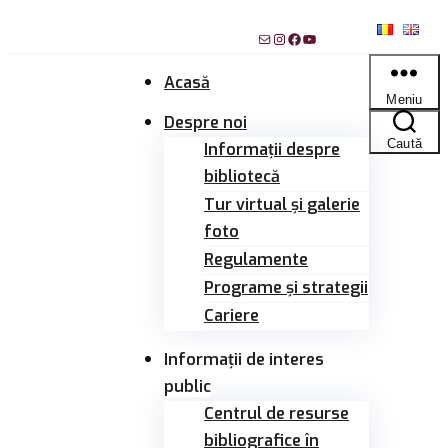
Sari
Mail
Instagram
Facebook
YouTube
la
conținut
Acasă
Meniu
Despre noi
Caută
Informații despre
bibliotecă
Tur virtual și galerie
foto
Regulamente
Programe și strategii
Cariere
Informații de interes
public
Centrul de resurse
bibliografice în