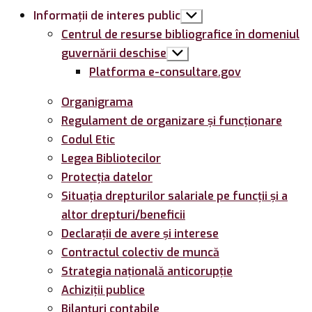
Informații de interes public
Arată
submeniul
Centrul de resurse bibliografice în domeniul
guvernării deschise
Arată
submeniul
Platforma e-consultare.gov
Organigrama
Regulament de organizare și funcționare
Codul Etic
Legea Bibliotecilor
Protecția datelor
Situația drepturilor salariale pe funcții și a
altor drepturi/beneficii
Declarații de avere și interese
Contractul colectiv de muncă
Strategia națională anticorupție
Achiziții publice
Bilanțuri contabile