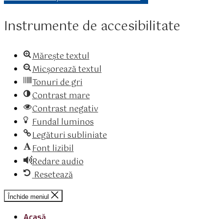
Instrumente de accesibilitate
Mărește textul
Micșorează textul
Tonuri de gri
Contrast mare
Contrast negativ
Fundal luminos
Legături subliniate
Font lizibil
Redare audio
Resetează
Închide meniul
Acasă