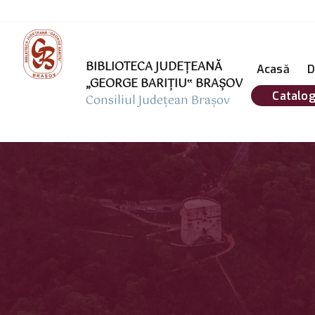
BIBLIOTECA JUDEȚEANĂ
Acasă
D
„GEORGE BARIŢIU‟ BRAŞOV
Catalog
Consiliul Județean Brașov