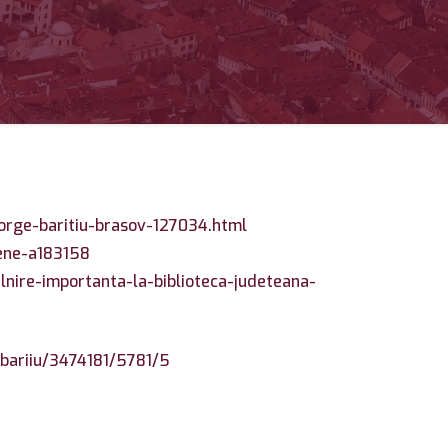
eorge-baritiu-brasov-127034.html
tene-a183158
lnire-importanta-la-biblioteca-judeteana-
-bariiu/3474181/5781/5