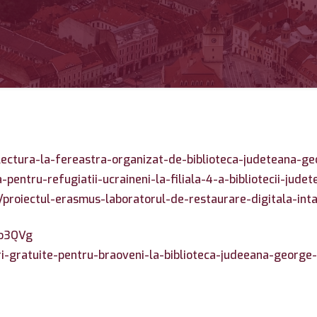
-lectura-la-fereastra-organizat-de-biblioteca-judeteana-g
-pentru-refugiatii-ucraineni-la-filiala-4-a-bibliotecii-jude
proiectul-erasmus-laboratorul-de-restaurare-digitala-inta
9o3QVg
ri-gratuite-pentru-braoveni-la-biblioteca-judeeana-george