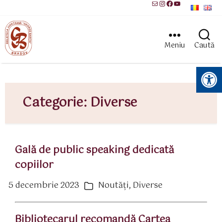
Mail
Instagram
Facebook
YouTube
Meniu
Caută
Instrumente pentru accesibilitate
Categorie:
Diverse
Gală de public speaking dedicată
copiilor
5 decembrie 2023
Noutăți
,
Diverse
ată
Categorii
rticol
Bibliotecarul recomandă Cartea