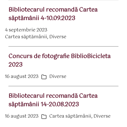
Bibliotecarul recomandă Cartea
săptămânii 4-10.09.2023
4 septembrie 2023
ată
Cartea săptămânii
,
Diverse
rticol
ategorii
Concurs de fotografie BiblioBicicleta
2023
16 august 2023
Diverse
ată
Categorii
rticol
Bibliotecarul recomandă Cartea
săptămânii 14-20.08.2023
16 august 2023
Cartea săptămânii
,
Diverse
ată
Categorii
rticol