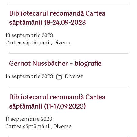
Bibliotecarul recomandă Cartea
săptămânii 18-24.09-2023
18 septembrie 2023
ată
Cartea săptămânii
,
Diverse
rticol
ategorii
Gernot Nussbächer – biografie
14 septembrie 2023
Diverse
ată
Categorii
rticol
Bibliotecarul recomandă Cartea
săptămânii (11-17.09.2023)
11 septembrie 2023
ată
Cartea săptămânii
,
Diverse
rticol
ategorii