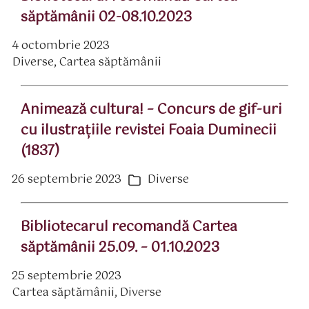
săptămânii 02-08.10.2023
4 octombrie 2023
ată
Diverse
,
Cartea săptămânii
rticol
ategorii
Animează cultura! – Concurs de gif-uri
cu ilustraţiile revistei Foaia Duminecii
(1837)
26 septembrie 2023
Diverse
ată
Categorii
rticol
Bibliotecarul recomandă Cartea
săptămânii 25.09. – 01.10.2023
25 septembrie 2023
ată
Cartea săptămânii
,
Diverse
rticol
ategorii