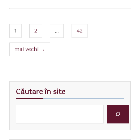
Navigare
articole
pagina
pagina
pagina
1
2
…
42
mai vechi
→
Căutare în site