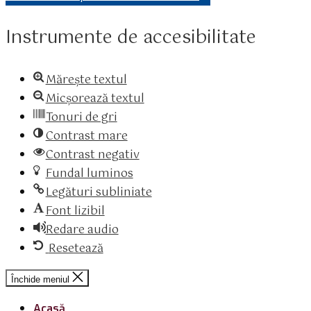
Instrumente de accesibilitate
Mărește textul
Micșorează textul
Tonuri de gri
Contrast mare
Contrast negativ
Fundal luminos
Legături subliniate
Font lizibil
Redare audio
Resetează
Închide meniul
Acasă