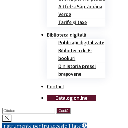
Altfel și Săptămâna
Verde
Tarife și taxe
Biblioteca digitală
Publicații digitalizate
Biblioteca de E-
bookuri
Din istoria presei
brașovene
Contact
Catalog online
Caută
după:
Închide
căutarea
Instrumente pentru accesibilitate