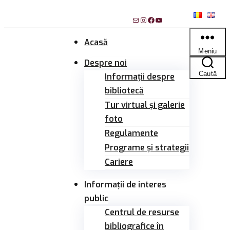
Sari
Mail
Instagram
Facebook
YouTube
la
conținut
Acasă
Meniu
Despre noi
Caută
Informații despre
bibliotecă
Tur virtual și galerie
foto
Regulamente
Programe și strategii
Cariere
Informații de interes
public
Centrul de resurse
bibliografice în