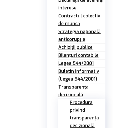
Declarații de avere și
interese
Contractul colectiv
de muncă
Strategia națională
anticorupție
Achiziții publice
Bilanțuri contabile
Legea 544/2001
Buletin informativ
(Legea 544/2001)
Transparența
decizională
Procedura
privind
transparența
decizională