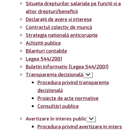
Situația drepturilor salariale pe funcții și a
altor drepturi/beneficii
Declarații de avere și interese
Contractul colectiv de muncă
Strategia națională anticorupție
Achiziții publice
Bilanțuri contabile
Legea 544/2001
Buletin informativ (Legea 544/2001)
Transparența decizională
Arată
submeniul
Procedura privind transparența
decizională
Proiecte de acte normative
Consultări publice
Avertizare în interes public
Arată
submeniul
Procedura privind avertizare in inters