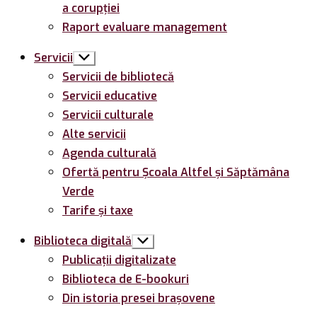
a corupției
Raport evaluare management
Servicii
Arată
submeniul
Servicii de bibliotecă
Servicii educative
Servicii culturale
Alte servicii
Agenda culturală
Ofertă pentru Şcoala Altfel și Săptămâna
Verde
Tarife și taxe
Biblioteca digitală
Arată
submeniul
Publicații digitalizate
Biblioteca de E-bookuri
Din istoria presei brașovene