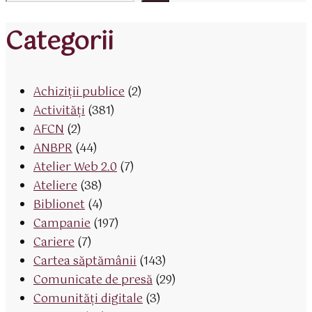
Categorii
Achiziții publice
(2)
Activităţi
(381)
AFCN
(2)
ANBPR
(44)
Atelier Web 2.0
(7)
Ateliere
(38)
Biblionet
(4)
Campanie
(197)
Cariere
(7)
Cartea săptămânii
(143)
Comunicate de presă
(29)
Comunități digitale
(3)