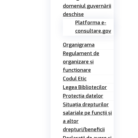
domeniul guvernării
deschise
Platforma e-
consultare.gov
Organigrama
Regulament de
organizare și
funcționare
Codul Etic
Legea Bibliotecilor
Protecția datelor
Situația drepturilor
salariale pe funcții și
a altor
drepturi/beneficii