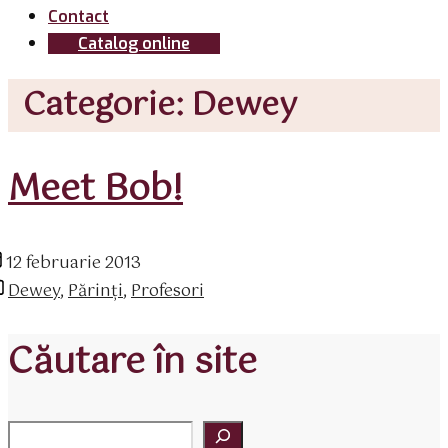
Contact
Catalog online
Categorie:
Dewey
Meet Bob!
ată
12 februarie 2013
ticol
tegorii
Dewey
,
Părinţi
,
Profesori
Căutare în site