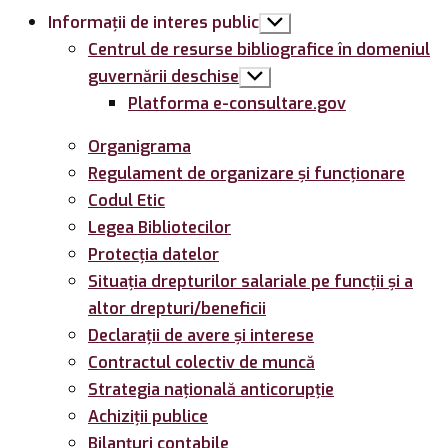
Informații de interes public
Arată
submeniul
Centrul de resurse bibliografice în domeniul
guvernării deschise
Arată
submeniul
Platforma e-consultare.gov
Organigrama
Regulament de organizare și funcționare
Codul Etic
Legea Bibliotecilor
Protecția datelor
Situația drepturilor salariale pe funcții și a
altor drepturi/beneficii
Declarații de avere și interese
Contractul colectiv de muncă
Strategia națională anticorupție
Achiziții publice
Bilanțuri contabile