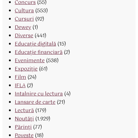
Concurs
(55)
Cultura
(553)
Cursuri
(92)
Dewey
(1)
Diverse
(441)
Educaţie digitală
(15)
Educaţie financiară
(2)
Evenimente
(538)
Expoziție
(61)
Film
(24)
IFLA
(2)
Intalnire cu lectura
(4)
Lansare de carte
(21)
Lectură
(179)
Noutăți
(1.929)
Părinţi
(77)
Poveste
(18)