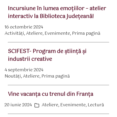
Incursiune în lumea emoțiilor – atelier
interactiv la Biblioteca Județeană!
16 octombrie 2024
ată
Activităţi
,
Ateliere
,
Evenimente
,
Prima pagină
rticol
ategorii
SCIFEST- Program de știință și
industrii creative
4 septembrie 2024
ată
Noutăți
,
Ateliere
,
Prima pagină
rticol
ategorii
Vine vacanța cu trenul din Franța
20 iunie 2024
Ateliere
,
Evenimente
,
Lectură
ată
Categorii
rticol