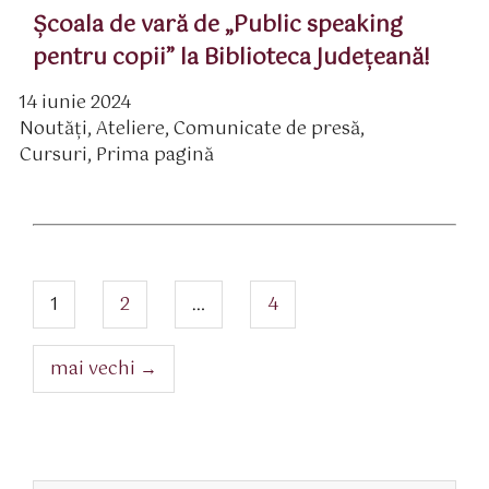
Școala de vară de „Public speaking
pentru copii” la Biblioteca Județeană!
14 iunie 2024
ată
Noutăți
,
Ateliere
,
Comunicate de presă
,
rticol
ategorii
Cursuri
,
Prima pagină
Navigare
articole
pagina
pagina
pagina
1
2
…
4
mai vechi
→