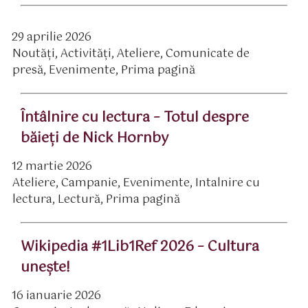
29 aprilie 2026
ată
Noutăți
,
Activităţi
,
Ateliere
,
Comunicate de
rticol
ategorii
presă
,
Evenimente
,
Prima pagină
Întâlnire cu lectura – Totul despre
băieţi de Nick Hornby
12 martie 2026
ată
Ateliere
,
Campanie
,
Evenimente
,
Intalnire cu
rticol
ategorii
lectura
,
Lectură
,
Prima pagină
Wikipedia #1Lib1Ref 2026 – Cultura
unește!
16 ianuarie 2026
ată