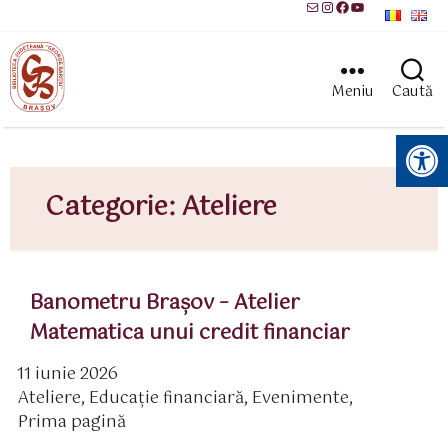
Mail
Instagram
Facebook
YouTube
Meniu
Caută
Instrumente pentru accesibilitate
Categorie:
Ateliere
Banometru Braşov – Atelier
Matematica unui credit financiar
11 iunie 2026
ată
Ateliere
,
Educaţie financiară
,
Evenimente
,
rticol
ategorii
Prima pagină