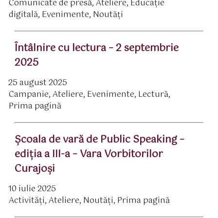
Comunicate de presă
,
Ateliere
,
Educaţie
rticol
ategorii
digitală
,
Evenimente
,
Noutăți
Întâlnire cu lectura – 2 septembrie
2025
25 august 2025
ată
Campanie
,
Ateliere
,
Evenimente
,
Lectură
,
rticol
ategorii
Prima pagină
Școala de vară de Public Speaking –
ediția a III-a – Vara Vorbitorilor
Curajoşi
10 iulie 2025
ată
Activităţi
,
Ateliere
,
Noutăți
,
Prima pagină
rticol
ategorii