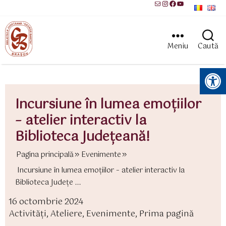
Mail
Instagram
Facebook
YouTube
Meniu
Caută
Instrumente pentru accesibilitate
Incursiune în lumea emoțiilor
– atelier interactiv la
Biblioteca Județeană!
Pagina principală
Evenimente
Incursiune în lumea emoțiilor – atelier interactiv la
Biblioteca Județe ...
16 octombrie 2024
ată
Activităţi
,
Ateliere
,
Evenimente
,
Prima pagină
rticol
ategorii