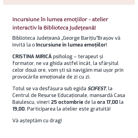
Incursiune în lumea emoțiilor – atelier
interactiv la Biblioteca Județeană!
Biblioteca Județeană „George Barițiu”Brașov vă
invită la o
Incursiune în lumea emoțiilor
!
CRISTINA MIRICĂ
psiholog – terapeut și
formator, ne va ghida astfel încât, la sfârșitul
celor două ore, vom ști să navigăm mai ușor prin
provocările emoționale de zi cu zi.
Totul se va desfășura sub egida
SCIFEST
, la
Centrul de Resurse Educaționale, mansardă Casa
Baiulescu, vineri
25 octombrie
de la
ora 17,00
la
19,00
. Participarea la atelier este gratuită!
Vă așteptăm cu drag!