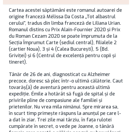
Cartea acestei săptămâni este romanul autoarei de
origine franceză Mélissa Da Costa „Tot albastrul
cerului”, tradus din limba franceză de Liliana Urian.
Romanul distins cu Prix Alain-Fournier 2020 și Prix
du Roman Cezam 2020 se poate împrumuta de la
Secţia Împrumut Carte (sediul central), filialele 2
(cartier Noua), 3 şi 4 (Calea Bucureşti), 5 (Bd.
Griviţei) şi 6 (Centrul de excelenţă pentru copii şi
tineret).
Tânăr de 26 de ani, diagnosticat cu Alzheimer
precoce, doresc să plec într-o ultimă călătorie. Caut
tovarăș(ă) de aventură pentru această ultimă
expediție. Émile a hotărât să fugă de spital și de
privirile pline de compasiune ale familiei și
prietenilor. Nu vrea mila nimănui. Spre mirarea sa,
în scurt timp primește răspuns la anunțul pe care l-
a dat în ziar. Trei zile mai târziu, în fața rulotei
cumpărate în secret, o vede pe Joanne, o tânără