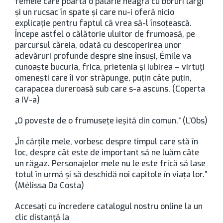
femeie care poartă o pălărie neagră cu boruri largi
și un rucsac în spate și care nu-i oferă nicio
explicație pentru faptul că vrea să-l însoțească.
Începe astfel o călătorie uluitor de frumoasă, pe
parcursul căreia, odată cu descoperirea unor
adevăruri profunde despre sine însuși, Émile va
cunoaște bucuria, frica, prietenia și iubirea – virtuți
omenești care îi vor străpunge, puțin câte puțin,
carapacea dureroasă sub care s-a ascuns. (Coperta
a IV-a)
„O poveste de o frumusețe ieșită din comun.” (L’Obs)
„În cărțile mele, vorbesc despre timpul care stă în
loc, despre cât este de important să ne luăm câte
un răgaz. Personajelor mele nu le este frică să lase
totul în urmă și să deschidă noi capitole în viața lor.”
(Mélissa Da Costa)
Accesaţi cu încredere catalogul nostru online la un
clic distanţă la