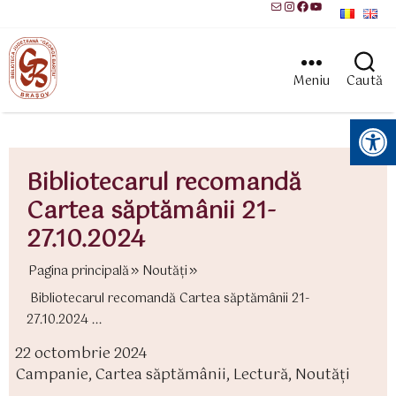
Mail
Instagram
Facebook
YouTube
Meniu
Caută
Instrumente pentru accesibilitate
Bibliotecarul recomandă
Cartea săptămânii 21-
27.10.2024
Pagina principală
Noutăți
Bibliotecarul recomandă Cartea săptămânii 21-
27.10.2024 ...
22 octombrie 2024
ată
Campanie
,
Cartea săptămânii
,
Lectură
,
Noutăți
rticol
ategorii