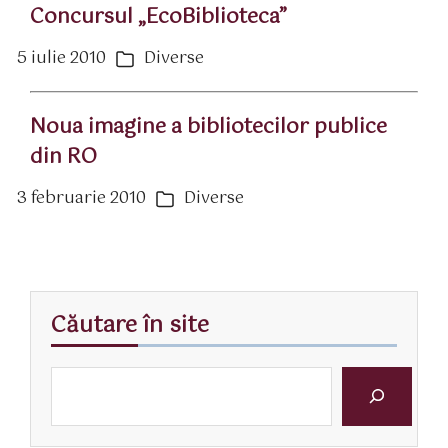
Concursul „EcoBiblioteca”
5 iulie 2010
Diverse
ată
Categorii
rticol
Noua imagine a bibliotecilor publice
din RO
3 februarie 2010
Diverse
ată
Categorii
rticol
Căutare în site