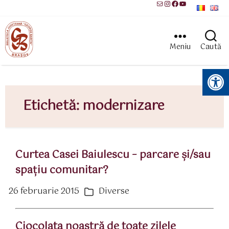
Mail
Instagram
Facebook
YouTube
Meniu
Caută
Instrumente pentru accesibilitate
Etichetă:
modernizare
Curtea Casei Baiulescu – parcare şi/sau
spaţiu comunitar?
26 februarie 2015
Diverse
ată
Categorii
rticol
Ciocolata noastră de toate zilele