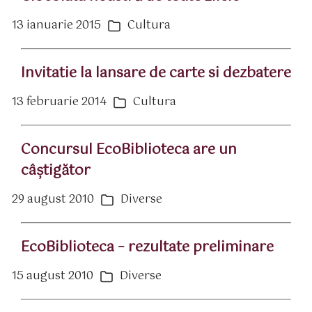
13 ianuarie 2015
Cultura
ată
Categorii
rticol
Invitatie la lansare de carte si dezbatere
13 februarie 2014
Cultura
ată
Categorii
rticol
Concursul EcoBiblioteca are un
câştigător
29 august 2010
Diverse
ată
Categorii
rticol
EcoBiblioteca – rezultate preliminare
15 august 2010
Diverse
ată
Categorii
rticol