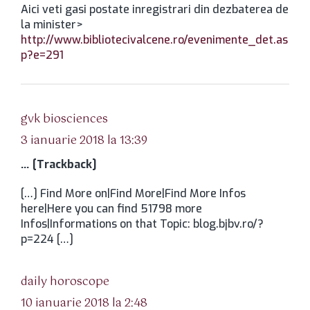
Aici veti gasi postate inregistrari din dezbaterea de
la minister>
http://www.bibliotecivalcene.ro/evenimente_det.as
p?e=291
spune:
gvk biosciences
3 ianuarie 2018 la 13:39
… [Trackback]
[…] Find More on|Find More|Find More Infos
here|Here you can find 51798 more
Infos|Informations on that Topic: blog.bjbv.ro/?
p=224 […]
spune:
daily horoscope
10 ianuarie 2018 la 2:48