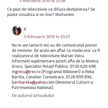
3 februarie 2010 la 13:38
Ce post de televiziune va difuza dezbaterea? Se
poate vizualiza si on-line? Multumim.
spune:
R
3 februarie 2010 la 23:07
Nu m-am lamurit nici eu din comunicatul postat
de minister. De acolo am aflat ca moderator va fi
realizatorul de televiziune Marian Voicu.
Informatii suplimentare puteti afla de la Monica
Grecu, Specialist Relaţii Publice, 0730 620 498,
mgrecu@irex.ro
(Programul Biblionet) si Reka
Bartha, Consilier Comunicare, 0728 899 896,
barthareka@yahoo.com
(Ministerul Culturii și
Patrimoniului Național).
De autorul articolului