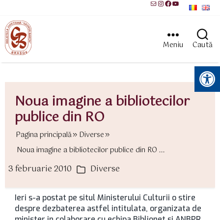
Mail
Instagram
Facebook
YouTube
Meniu
Caută
Instrumente pentru accesibilitate
Noua imagine a bibliotecilor
publice din RO
Pagina principală
Diverse
Noua imagine a bibliotecilor publice din RO ...
3 februarie 2010
Diverse
ată
Categorii
rticol
Ieri s-a postat pe situl Ministerului Culturii o stire
despre dezbaterea astfel intitulata, organizata de
minister in colaborare cu echipa Biblionet si ANBPR.