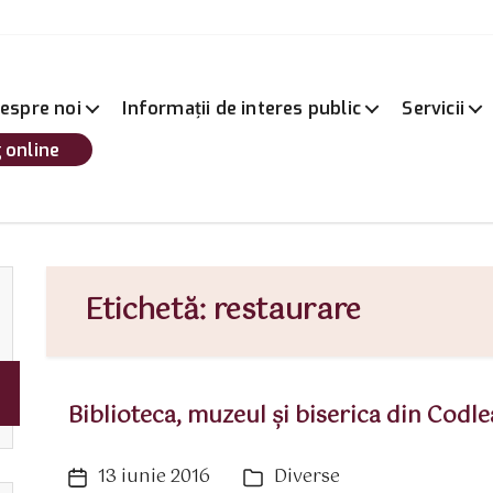
espre noi
Informații de interes public
Servicii
 online
Etichetă:
restaurare
Biblioteca, muzeul şi biserica din Codle
13 iunie 2016
Diverse
Dată
Categorii