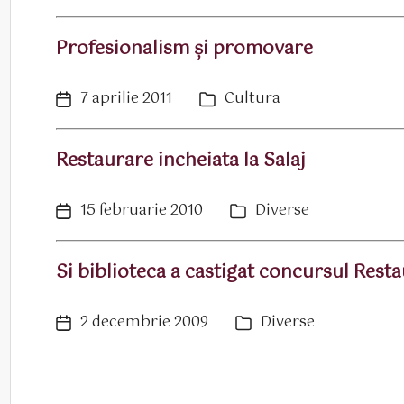
articol
Profesionalism şi promovare
7 aprilie 2011
Cultura
Dată
Categorii
articol
Restaurare incheiata la Salaj
15 februarie 2010
Diverse
Dată
Categorii
articol
Si biblioteca a castigat concursul Rest
2 decembrie 2009
Diverse
Dată
Categorii
articol