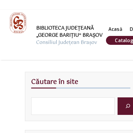
BIBLIOTECA JUDEȚEANĂ
Acasă
D
„GEORGE BARIŢIU‟ BRAŞOV
Catalog
Consiliul Județean Brașov
Căutare în site