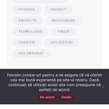
POVESTE
PROIECT
PROIECTE
RESTAURARE
TEHNOLOGIE
TINERI
TRADIȚIE
UTILIZATORI
VOLUNTARIAT
Folosim cookie-uri pentru a ne asigura că vă oferim
cea mai bună experiență pe site-ul nostru. Dacă
continuați să utilizați acest site vom presupune că
sunteți de acord.
Copyright
©
2026
Biblioteca Județeană
Sus
↑
De acord
Detalii
„George Bariţiu‟ Braşov
. Toate drepturile sunt
rezervate.
Site dezvoltat de WMT
.