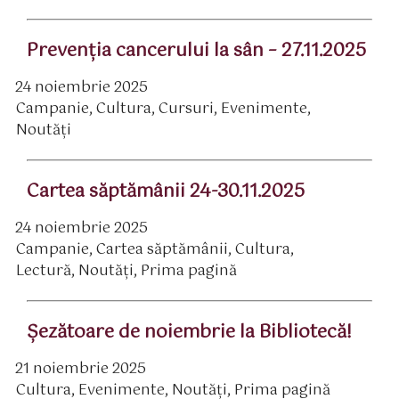
Prevenţia cancerului la sân – 27.11.2025
24 noiembrie 2025
ată
Campanie
,
Cultura
,
Cursuri
,
Evenimente
,
rticol
ategorii
Noutăți
Cartea săptămânii 24-30.11.2025
24 noiembrie 2025
ată
Campanie
,
Cartea săptămânii
,
Cultura
,
rticol
ategorii
Lectură
,
Noutăți
,
Prima pagină
Șezătoare de noiembrie la Bibliotecă!
21 noiembrie 2025
ată
Cultura
,
Evenimente
,
Noutăți
,
Prima pagină
rticol
ategorii