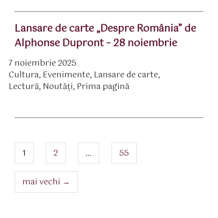
Lansare de carte „Despre România” de
Alphonse Dupront – 28 noiembrie
7 noiembrie 2025
ată
Cultura
,
Evenimente
,
Lansare de carte
,
rticol
ategorii
Lectură
,
Noutăți
,
Prima pagină
Navigare
articole
pagina
pagina
pagina
1
2
…
55
mai vechi
→