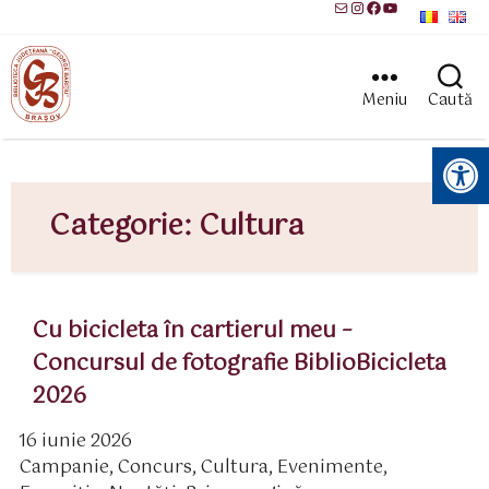
Mail
Instagram
Facebook
YouTube
Meniu
Caută
Instrumente pentru accesibilitate
Categorie:
Cultura
Cu bicicleta în cartierul meu –
Concursul de fotografie BiblioBicicleta
2026
16 iunie 2026
ată
Campanie
,
Concurs
,
Cultura
,
Evenimente
,
rticol
ategorii