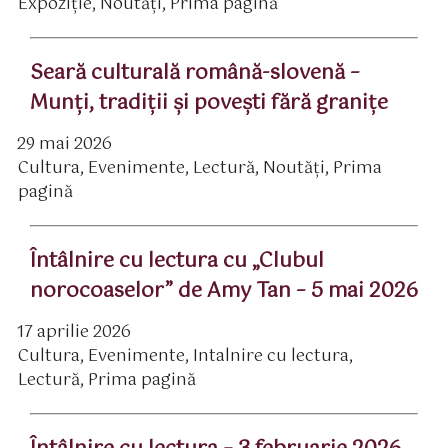
Expoziție
,
Noutăți
,
Prima pagină
Seară culturală română-slovenă –
Munţi, tradiţii şi poveşti fără graniţe
29 mai 2026
ată
Cultura
,
Evenimente
,
Lectură
,
Noutăți
,
Prima
rticol
ategorii
pagină
Întâlnire cu lectura cu „Clubul
norocoaselor” de Amy Tan – 5 mai 2026
17 aprilie 2026
ată
Cultura
,
Evenimente
,
Intalnire cu lectura
,
rticol
ategorii
Lectură
,
Prima pagină