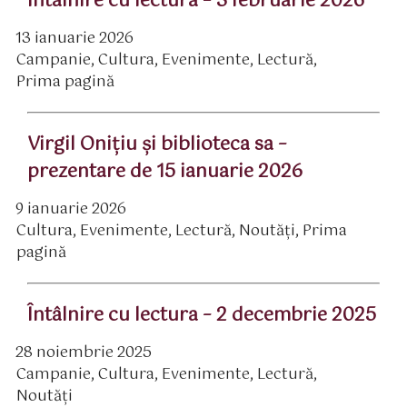
Întâlnire cu lectura – 3 februarie 2026
13 ianuarie 2026
ată
Campanie
,
Cultura
,
Evenimente
,
Lectură
,
rticol
ategorii
Prima pagină
Virgil Oniţiu şi biblioteca sa –
prezentare de 15 ianuarie 2026
9 ianuarie 2026
ată
Cultura
,
Evenimente
,
Lectură
,
Noutăți
,
Prima
rticol
ategorii
pagină
Întâlnire cu lectura – 2 decembrie 2025
28 noiembrie 2025
ată
Campanie
,
Cultura
,
Evenimente
,
Lectură
,
rticol
ategorii
Noutăți