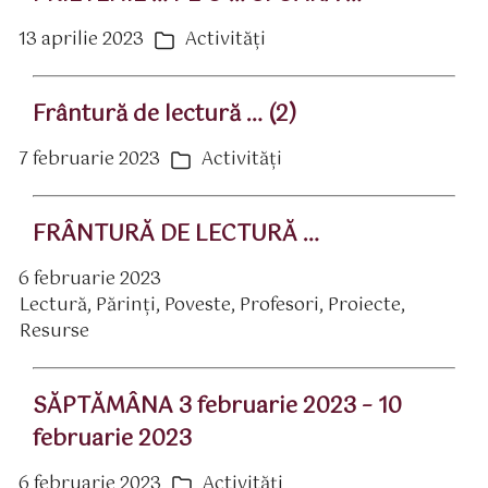
13 aprilie 2023
Activităţi
ată
Categorii
rticol
Frântură de lectură … (2)
7 februarie 2023
Activităţi
ată
Categorii
rticol
FRÂNTURĂ DE LECTURĂ …
6 februarie 2023
ată
Lectură
,
Părinţi
,
Poveste
,
Profesori
,
Proiecte
,
rticol
ategorii
Resurse
SĂPTĂMÂNA 3 februarie 2023 – 10
februarie 2023
6 februarie 2023
Activităţi
ată
Categorii