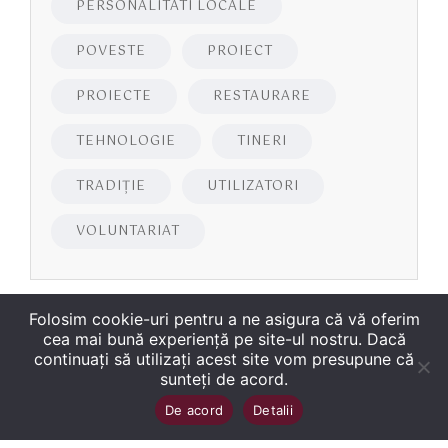
PERSONALITATI LOCALE
POVESTE
PROIECT
PROIECTE
RESTAURARE
TEHNOLOGIE
TINERI
TRADIȚIE
UTILIZATORI
VOLUNTARIAT
Folosim cookie-uri pentru a ne asigura că vă oferim
cea mai bună experiență pe site-ul nostru. Dacă
continuați să utilizați acest site vom presupune că
sunteți de acord.
Copyright
©
2026
Biblioteca Județeană
Sus
↑
De acord
Detalii
„George Bariţiu‟ Braşov
. Toate drepturile sunt