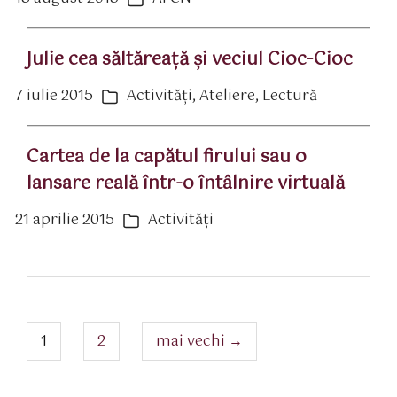
ată
Categorii
rticol
Julie cea săltăreaţă şi veciul Cioc-Cioc
7 iulie 2015
Activităţi
,
Ateliere
,
Lectură
ată
Categorii
rticol
Cartea de la capătul firului sau o
lansare reală într-o întâlnire virtuală
21 aprilie 2015
Activităţi
ată
Categorii
rticol
Navigare
articole
pagina
pagina
1
2
mai vechi
→