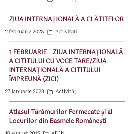
rticol
ZIUA INTERNAŢIONALĂ A CLĂTITELOR
2 februarie 2023
Activităţi
ată
Categorii
rticol
1 FEBRUARIE – ZIUA INTERNAŢIONALĂ
A CITITULUI CU VOCE TARE/ZIUA
INTERNAŢIONALĂ A CITITULUI
ÎMPREUNĂ (ZICI)
27 ianuarie 2023
Activităţi
ată
Categorii
rticol
Atlasul Tărâmurilor Fermecate şi al
Locurilor din Basmele Româneşti
18 august 2015
AFCN