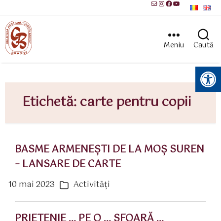
Mail
Instagram
Facebook
YouTube
Meniu
Caută
Instrumente pentru accesibilitate
Etichetă:
carte pentru copii
BASME ARMENEŞTI DE LA MOŞ SUREN
– LANSARE DE CARTE
10 mai 2023
Activităţi
ată
Categorii
rticol
PRIETENIE … PE O … SFOARĂ …