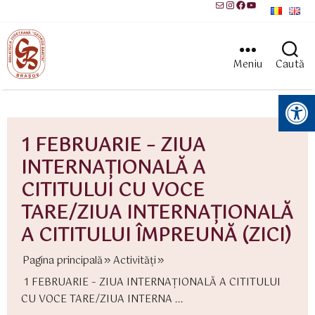
Mail
Instagram
Facebook
YouTube
Meniu
Caută
Instrumente pentru accesibilitate
1 FEBRUARIE – ZIUA
INTERNAŢIONALĂ A
CITITULUI CU VOCE
TARE/ZIUA INTERNAŢIONALĂ
A CITITULUI ÎMPREUNĂ (ZICI)
Pagina principală
Activităţi
1 FEBRUARIE – ZIUA INTERNAŢIONALĂ A CITITULUI
CU VOCE TARE/ZIUA INTERNA ...