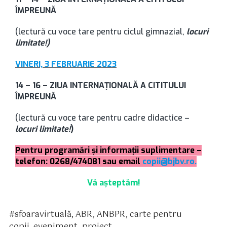
ÎMPREUNĂ
(lectură cu voce tare pentru ciclul gimnazial,
locuri
limitate!)
VINERI, 3 FEBRUARIE 2023
14 – 16 – ZIUA INTERNAȚIONALĂ A CITITULUI
ÎMPREUNĂ
(lectură cu voce tare pentru cadre didactice –
locuri limitate!
)
Pentru programări şi informaţii suplimentare –
telefon: 0268/474081 sau email
copii@bjbv.ro.
Vă aşteptăm!
#sfoaravirtuală
,
ABR
,
ANBPR
,
carte pentru
tichete
copii
,
eveniment
,
proiect