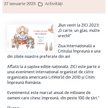
27 ianuarie 2023
Activităţi
ată
Categorii
rticol
„Bun venit la ZICI 2023:
„O carte, un glas, multe
urechi!”
Ziua Internațională a
Cititului Împreună e una
din zilele noastre preferate din an!
Aflată la a șaptea ediție națională, ZICI este parte a
unui eveniment internațional organizat de către
organizația americană LitWorld din 2010 și Citim
Împreună România.
Evenimentul este marcat anual de milioane de
oameni care citesc împreună, din peste 100 de țări.”