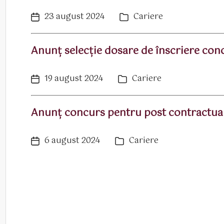
23 august 2024
Cariere
Dată
Categorii
articol
Anunț selecție dosare de înscriere con
19 august 2024
Cariere
Dată
Categorii
articol
Anunț concurs pentru post contractua
6 august 2024
Cariere
Dată
Categorii
articol