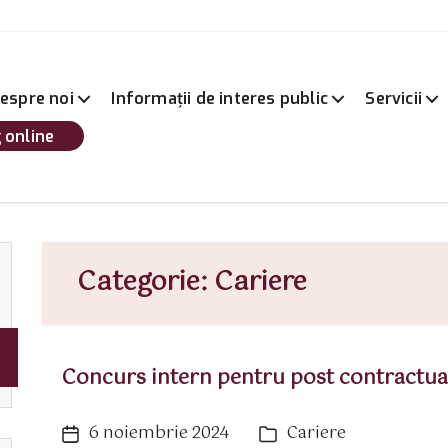
espre noi
Informații de interes public
Servicii
 online
Categorie:
Cariere
Concurs intern pentru post contractua
6 noiembrie 2024
Cariere
Dată
Categorii