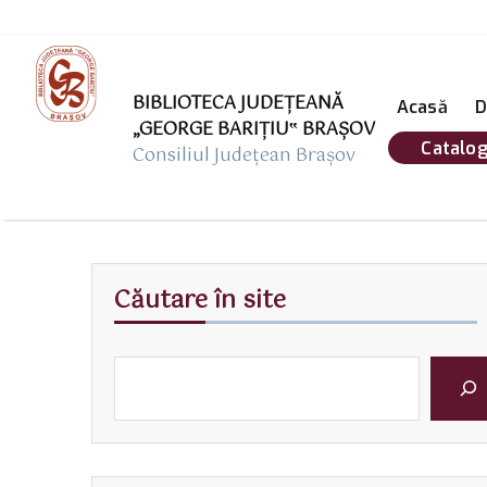
BIBLIOTECA JUDEȚEANĂ
Acasă
D
„GEORGE BARIŢIU‟ BRAŞOV
Catalog
Consiliul Județean Brașov
Căutare în site