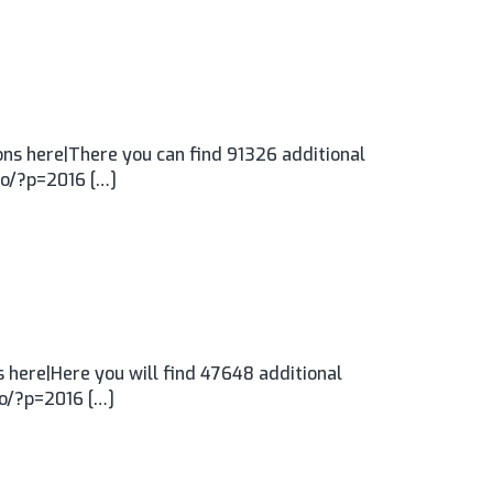
ns here|There you can find 91326 additional
.ro/?p=2016 […]
 here|Here you will find 47648 additional
ro/?p=2016 […]