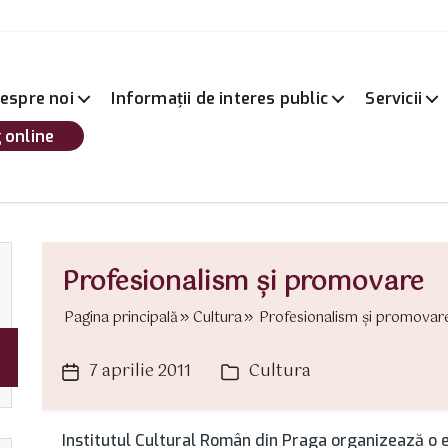
espre noi
Informații de interes public
Servicii
 online
Profesionalism şi promovare
Pagina principală
Cultura
Profesionalism şi promovare 
7 aprilie 2011
Cultura
Dată
Categorii
articol
Institutul Cultural Român din Praga organizează o e