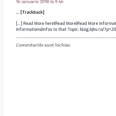
16 ianuarie 2018 la 9:46
… [Trackback]
[…] Read More here|Read More|Read More Informati
Informations|Infos to that Topic: blog.bjbv.ro/?p=2
Comentariile sunt închise.