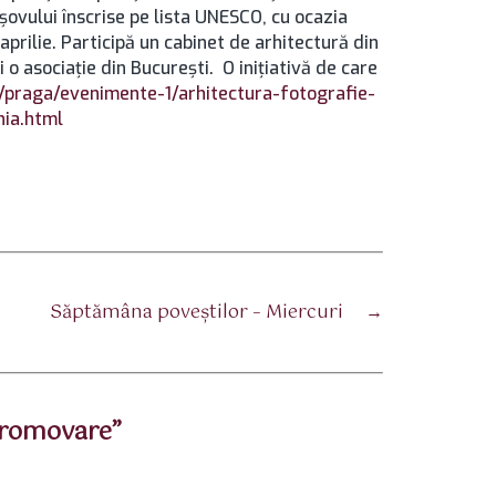
aşovului înscrise pe lista UNESCO, cu ocazia
aprilie. Participă un cabinet de arhitectură din
 asociaţie din Bucureşti. O iniţiativă de care
o/praga/evenimente-1/arhitectura-fotografie-
nia.html
Săptămâna poveștilor – Miercuri
→
promovare”