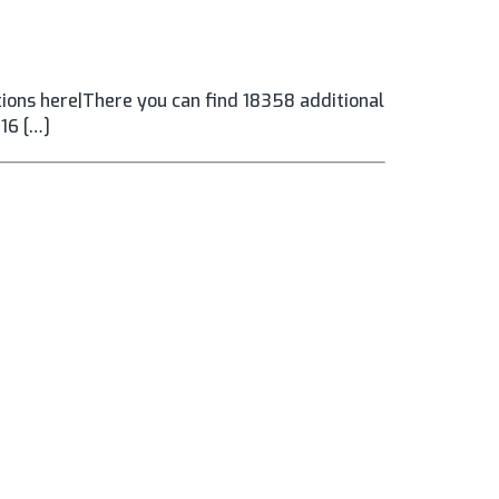
ons here|There you can find 18358 additional
016 […]