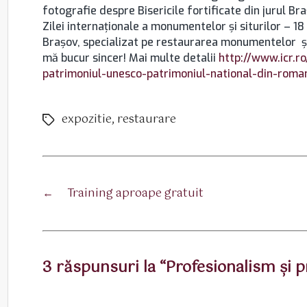
fotografie despre Bisericile fortificate din jurul Br
Zilei internaţionale a monumentelor şi siturilor – 18 
Braşov, specializat pe restaurarea monumentelor şi o
mă bucur sincer! Mai multe detalii
http://www.icr.r
patrimoniul-unesco-patrimoniul-national-din-roma
expozitie
,
restaurare
Etichete
←
Training aproape gratuit
3 răspunsuri la “Profesionalism şi 