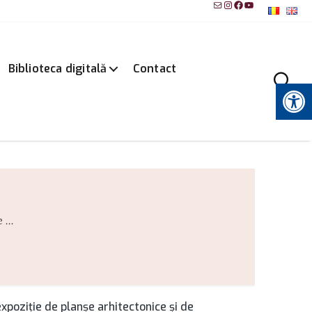
Mail
Instagram
Facebook
YouTube
Biblioteca digitală
Contact
Instrumente pentru accesibilitate
...
xpoziţie de planşe arhitectonice şi de