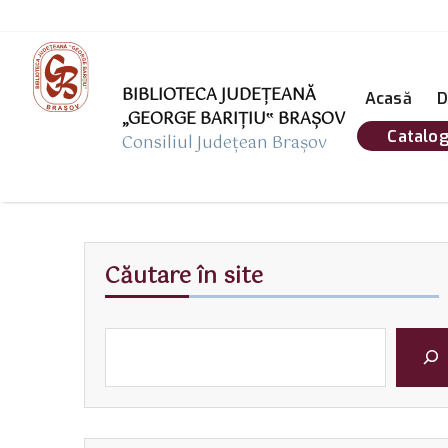
BIBLIOTECA JUDEȚEANĂ
Acasă
D
„GEORGE BARIŢIU‟ BRAŞOV
Catalog
Consiliul Județean Brașov
Căutare în site