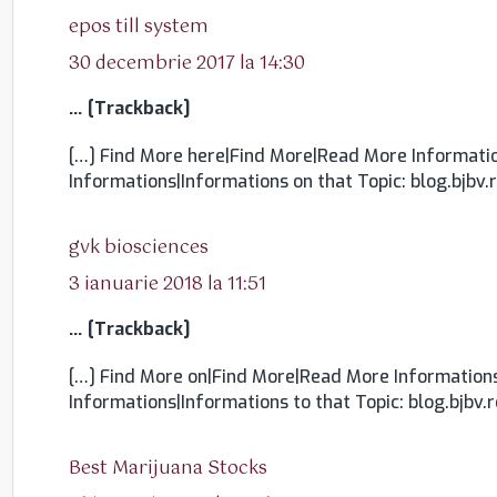
spune:
epos till system
30 decembrie 2017 la 14:30
… [Trackback]
[…] Find More here|Find More|Read More Informatio
Informations|Informations on that Topic: blog.bjbv
spune:
gvk biosciences
3 ianuarie 2018 la 11:51
… [Trackback]
[…] Find More on|Find More|Read More Informations
Informations|Informations to that Topic: blog.bjbv.
spune:
Best Marijuana Stocks