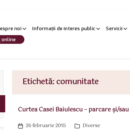
espre noi
Informații de interes public
Servicii
 online
Etichetă:
comunitate
Curtea Casei Baiulescu – parcare şi/sa
26 februarie 2015
Diverse
Dată
Categorii