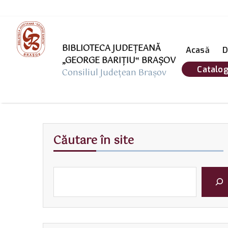
BIBLIOTECA JUDEȚEANĂ
Acasă
D
„GEORGE BARIŢIU‟ BRAŞOV
Catalog
Consiliul Județean Brașov
Căutare în site