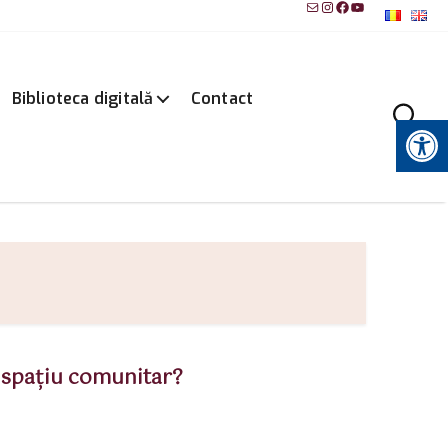
Mail
Instagram
Facebook
YouTube
Biblioteca digitală
Contact
Instrumente pentru accesibilitate
u spaţiu comunitar?