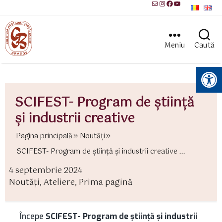
Mail
Instagram
Facebook
YouTube
Meniu
Caută
Instrumente pentru accesibilitate
SCIFEST- Program de știință
și industrii creative
Pagina principală
Noutăți
SCIFEST- Program de știință și industrii creative ...
4 septembrie 2024
ată
Noutăți
,
Ateliere
,
Prima pagină
rticol
ategorii
Începe
SCIFEST- Program de știință și industrii