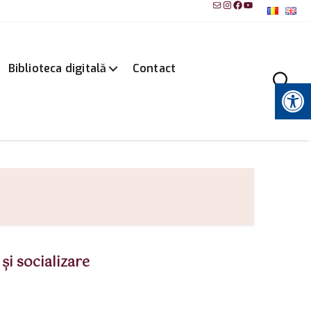
Mail
Instagram
Facebook
YouTube
Biblioteca digitală
Contact
Instrumente pentru accesibilitate
şi socializare