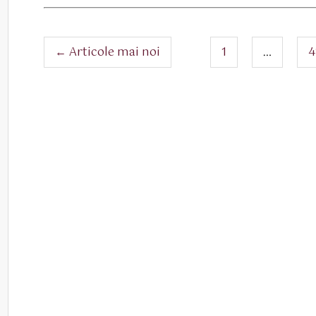
Navigare
pagina
p
←
Articole
mai noi
1
…
4
articole