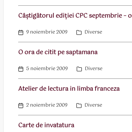
articol
Câştigătorul ediţiei CPC septembrie –
9 noiembrie 2009
Diverse
Dată
Categorii
articol
O ora de citit pe saptamana
5 noiembrie 2009
Diverse
Dată
Categorii
articol
Atelier de lectura in limba franceza
2 noiembrie 2009
Diverse
Dată
Categorii
articol
Carte de invatatura