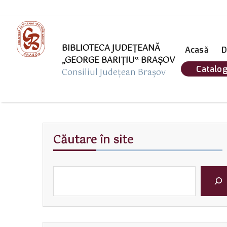
BIBLIOTECA JUDEȚEANĂ
Acasă
D
„GEORGE BARIŢIU‟ BRAŞOV
Catalog
Consiliul Județean Brașov
Căutare în site