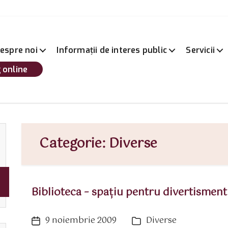
espre noi
Informații de interes public
Servicii
 online
Categorie:
Diverse
Biblioteca – spaţiu pentru divertisment 
9 noiembrie 2009
Diverse
Dată
Categorii