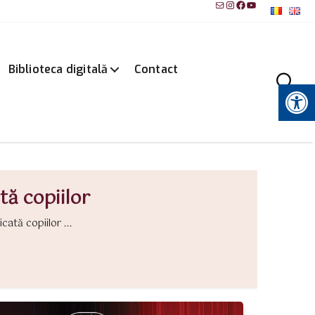
Mail
Instagram
Facebook
YouTube
Biblioteca digitală
Contact
Instrumente pentru accesibilitate
tă copiilor
ată copiilor ...