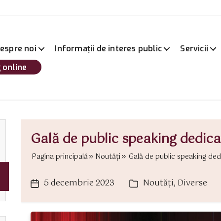
espre noi
Informații de interes public
Servicii
 online
Gală de public speaking dedica
Pagina principală
Noutăți
Gală de public speaking dedic
5 decembrie 2023
Noutăți
,
Diverse
Dată
Categorii
articol