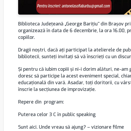
Biblioteca Județeană „George Barițiu’’ din Braşov pr
organizează în data de 6 decembrie, la ora 16.00, 
copiilor.
Dragii noștri, dacă ați participat la atelierele de pu
bibliotecii, sunteți invitați să vă înscrieți cu un dis
Și pentru că iubim copiii și ni-i dorim alături, ne-am g
doresc să participe la acest eveniment special, chia
educațională din vară. Asadar, toți doritorii, cu vârst
înscrie la secțiunea de improvizație.
Repere din program:
Puterea celor 3 C în public speaking
Sunt aici. Unde vreau să ajung? – vizionare filme