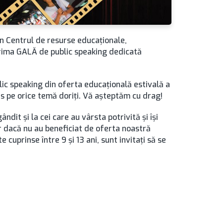
in Centrul de resurse educaționale,
prima GALĂ de public speaking dedicată
blic speaking din oferta educațională estivală a
curs pe orice temă doriți. Vă așteptăm cu drag!
ândit și la cei care au vârsta potrivită și își
r dacă nu au beneficiat de oferta noastră
e cuprinse între 9 și 13 ani, sunt invitați să se