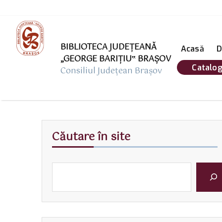
BIBLIOTECA JUDEȚEANĂ
Acasă
D
„GEORGE BARIŢIU‟ BRAŞOV
Catalog
Consiliul Județean Brașov
Căutare în site