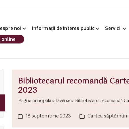
espre noi
Informații de interes public
Servicii
 online
Bibliotecarul recomandă Cart
2023
Pagina principală
Diverse
Bibliotecarul recomandă Car
18 septembrie 2023
Cartea săptămâni
Dată
Categorii
articol