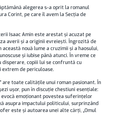
săptămână alegerea s-a oprit la romanul
ura Corint, pe care îl avem la Secţia de
terii Isaac Amin este arestat și acuzat pe
 averii și a originii evreiești. Îngrozită de
în această nouă lume a cruzimii și a haosului,
unoscuse și iubise până atunci. În vreme ce
cu disperare, copiii lui se confruntă cu
ii extrem de periculoase.
” are toate calitățile unui roman pasionant. În
ezi ușor, pun în discuție chestiuni esențiale:
ea evocă emoţionant povestea suferinţelor
xă asupra impactului politicului, surprinzând
Sofer este şi autoarea unei alte cărţi, „Omul