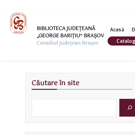
BIBLIOTECA JUDEȚEANĂ
Acasă
D
„GEORGE BARIŢIU‟ BRAŞOV
Catalog
Consiliul Județean Brașov
Căutare în site