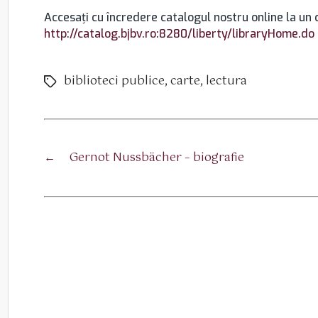
Accesaţi cu încredere catalogul nostru online la un c
http://catalog.bjbv.ro:8280/liberty/libraryHome.do
biblioteci publice
,
carte
,
lectura
Etichete
←
Gernot Nussbächer – biografie