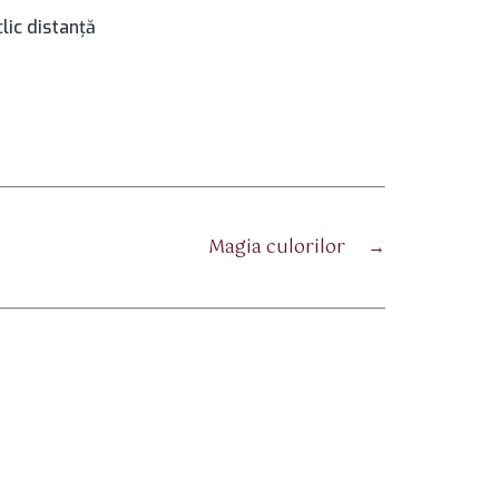
lic distanţă
Magia culorilor
→