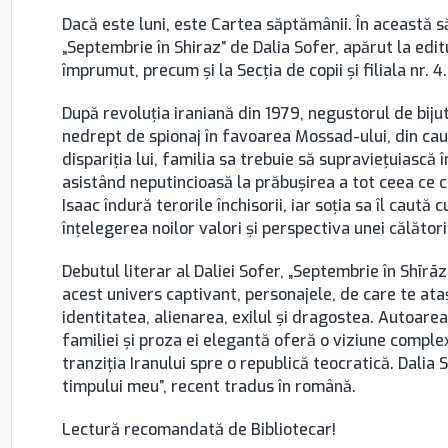
Dacă este luni, este Cartea săptămânii. În această 
„Septembrie în Shiraz” de Dalia Sofer, apărut la edit
împrumut, precum şi la Secţia de copii şi filiala nr. 4.
După revoluția iraniană din 1979, negustorul de biju
nedrept de spionaj în favoarea Mossad-ului, din cauza
dispariția lui, familia sa trebuie să supraviețuiască 
asistând neputincioasă la prăbușirea a tot ceea ce c
Isaac îndură terorile închisorii, iar soția sa îl caută 
înțelegerea noilor valori și perspectiva unei călător
Debutul literar al Daliei Sofer, „Septembrie în Shīrāz
acest univers captivant, personajele, de care te ataș
identitatea, alienarea, exilul și dragostea. Autoar
familiei şi proza ei elegantă oferă o viziune comple
tranziţia Iranului spre o republică teocratică. Dalia 
timpului meu”, recent tradus în română.
Lectură recomandată de Bibliotecar!