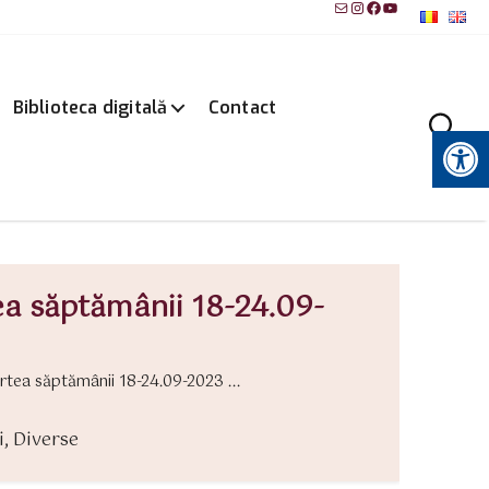
Mail
Instagram
Facebook
YouTube
Biblioteca digitală
Contact
Instrumente pentru accesibilitate
ea săptămânii 18-24.09-
tea săptămânii 18-24.09-2023 ...
i
,
Diverse