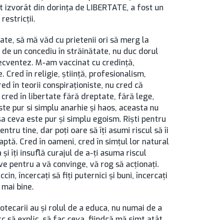
 izvorât din dorința de LIBERTATE, a fost un
restricții.
te, să mă văd cu prietenii ori să merg la
r de un concediu în străinătate, nu duc dorul
recventez. M-am vaccinat cu credință,
. Cred în religie, știință, profesionalism,
red în teorii conspiraționiste, nu cred că
 cred în libertate fără dreptate, fără lege,
ste pur si simplu anarhie și haos, aceasta nu
așa ceva este pur și simplu egoism. Riști pentru
pentru tine, dar poți oare să îți asumi riscul să îi
eaptă. Cred în oameni, cred în simțul lor natural
și îți insuflă curajul de a-ți asuma riscul
ve pentru a vă convinge, vă rog să acționați.
in, încercaţi să fiţi puternici şi buni, încercaţi
 mai bine.
iotecarii au și rolul de a educa, nu numai de a
c să explic, să fac ceva, fiindcă mă simt atât