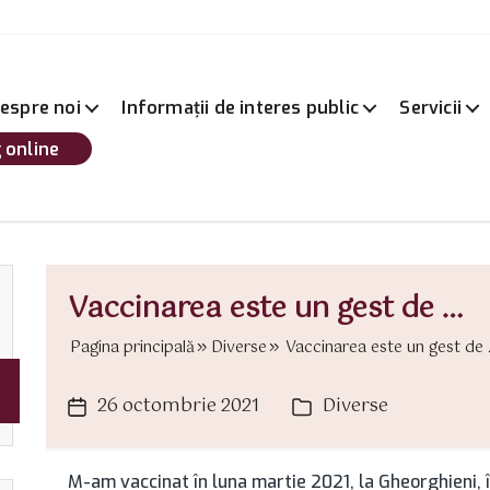
espre noi
Informații de interes public
Servicii
 online
Vaccinarea este un gest de …
Pagina principală
Diverse
Vaccinarea este un gest de …
26 octombrie 2021
Diverse
Dată
Categorii
articol
M-am vaccinat în luna martie 2021, la Gheorghieni, î