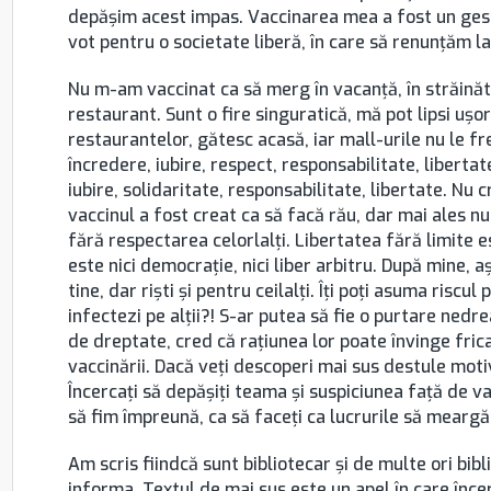
depășim acest impas. Vaccinarea mea a fost un gest
vot pentru o societate liberă, în care să renunțăm la 
Nu m-am vaccinat ca să merg în vacanță, în străinăta
restaurant. Sunt o fire singuratică, mă pot lipsi ușo
restaurantelor, gătesc acasă, iar mall-urile nu le f
încredere, iubire, respect, responsabilitate, libertate
iubire, solidaritate, responsabilitate, libertate. Nu c
vaccinul a fost creat ca să facă rău, dar mai ales nu
fără respectarea celorlalți. Libertatea fără limite e
este nici democrație, nici liber arbitru. După mine, 
tine, dar riști și pentru ceilalți. Îți poți asuma riscul 
infectezi pe alții?! S-ar putea să fie o purtare nedr
de dreptate, cred că rațiunea lor poate învinge frica 
vaccinării. Dacă veți descoperi mai sus destule moti
Încercați să depăşiţi teama şi suspiciunea faţă de vacc
să fim împreună, ca să faceți ca lucrurile să meargă
Am scris fiindcă sunt bibliotecar și de multe ori bibl
informa. Textul de mai sus este un apel în care încer