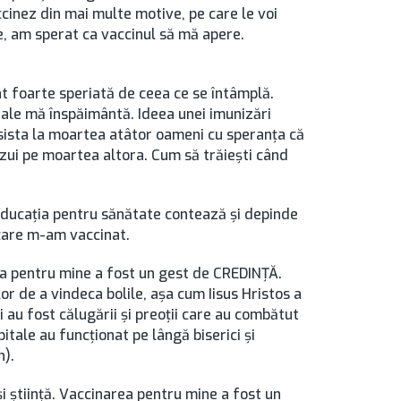
inez din mai multe motive, pe care le voi
e, am sperat ca vaccinul să mă apere.
t foarte speriată de ceea ce se întâmplă.
tale mă înspăimântă. Ideea unei imunizări
sista la moartea atâtor oameni cu speranța că
izui pe moartea altora. Cum să trăiești când
 educația pentru sănătate contează și depinde
 care m-am vaccinat.
rea pentru mine a fost un gest de CREDINȚĂ.
lor de a vindeca bolile, așa cum Iisus Hristos a
 au fost călugării și preoții care au combătut
itale au funcționat pe lângă biserici și
n).
i știință. Vaccinarea pentru mine a fost un