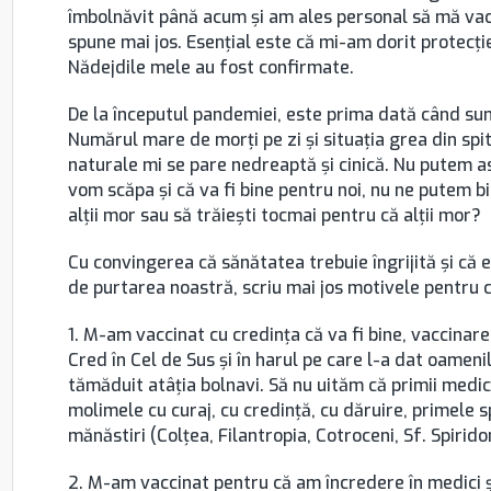
îmbolnăvit până acum și am ales personal să mă vacc
spune mai jos. Esențial este că mi-am dorit protecți
Nădejdile mele au fost confirmate.
De la începutul pandemiei, este prima dată când sun
Numărul mare de morți pe zi și situația grea din spi
naturale mi se pare nedreaptă și cinică. Nu putem a
vom scăpa și că va fi bine pentru noi, nu ne putem b
alții mor sau să trăiești tocmai pentru că alții mor?
Cu convingerea că sănătatea trebuie îngrijită și că
de purtarea noastră, scriu mai jos motivele pentru
1. M-am vaccinat cu credința că va fi bine, vaccina
Cred în Cel de Sus și în harul pe care l-a dat oameni
tămăduit atâția bolnavi. Să nu uităm că primii medici
molimele cu curaj, cu credință, cu dăruire, primele sp
mănăstiri (Colțea, Filantropia, Cotroceni, Sf. Spirido
2. M-am vaccinat pentru că am încredere în medici ș