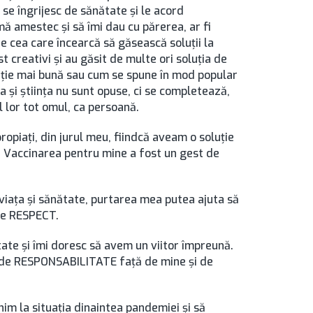
 se îngrijesc de sănătate și le acord
ă amestec și să îmi dau cu părerea, ar fi
te cea care încearcă să găsească soluții la
t creativi și au găsit de multe ori soluția de
luție mai bună sau cum se spune în mod popular
 și știința nu sunt opuse, ci se completează,
l lor tot omul, ca persoană.
ropiați, din jurul meu, fiindcă aveam o soluție
. Vaccinarea pentru mine a fost un gest de
 viața și sănătate, purtarea mea putea ajuta să
 de RESPECT.
ate și îmi doresc să avem un viitor împreună.
 de RESPONSABILITATE față de mine și de
m la situația dinaintea pandemiei și să