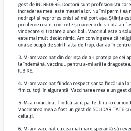
gest de ÎNCREDERE. Doctorii sunt profesioniștii care
încrederea mea, este meseria lor. Nu îmi permit să m
nedrept și neprofesionist să mă port așa. Știința es
probleme reale, concrete și oamenii de știință au fos
vindecare și tratare a unor boli. Vaccinul este o so
este mai mult decât nimic. Am convingerea că religia
una se ocupă de spirit, alta de trup, dar au în centru
3. M-am vaccinat din dorința de a-i proteja pe cei ap
la îndemână, vaccinul, pentru a-mi arăta dragostea
IUBIRE.
4. M-am vaccinat fiindcă respect șansa fiecăruia la
fim cu toții în siguranță. Vaccinarea mea e un gest
5. M-am vaccinat fiindcă sunt parte dintr-o comunit
Vaccinarea mea a fost un gest de SOLIDARITATE și
ceilalți.
6. M-am vaccinat cu cea mai mare speranță să reveni