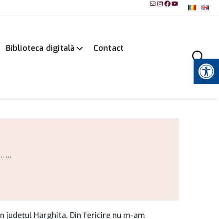
Mail
Instagram
Facebook
YouTube
Biblioteca digitală
Contact
Instrumente pentru accesibilitate
 ...
n județul Harghita. Din fericire nu m-am