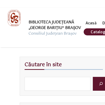
BIBLIOTECA JUDEȚEANĂ
Acasă
D
„GEORGE BARIŢIU‟ BRAŞOV
Catalog
Consiliul Județean Brașov
Căutare în site