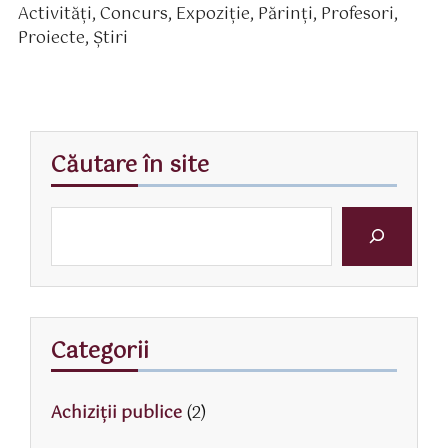
Activităţi
,
Concurs
,
Expoziție
,
Părinţi
,
Profesori
,
rticol
ategorii
Proiecte
,
Știri
Căutare în site
Categorii
Achiziții publice
(2)