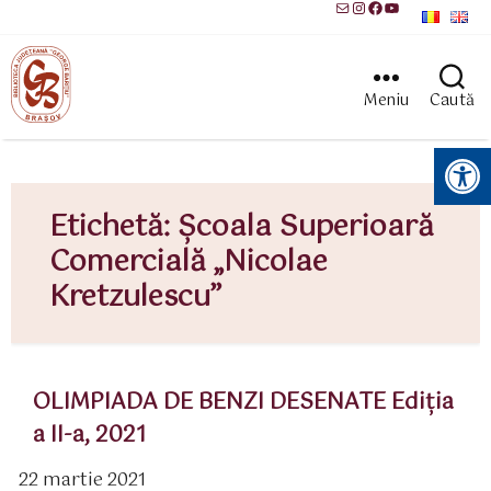
Mail
Instagram
Facebook
YouTube
Meniu
Caută
Instrumente pentru accesibilitate
Etichetă:
Școala Superioară
Comercială „Nicolae
Kretzulescu”
OLIMPIADA DE BENZI DESENATE Ediția
a II-a, 2021
22 martie 2021
ată