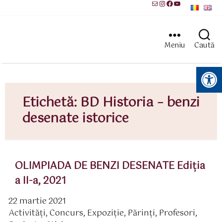
Mail
Instagram
Facebook
YouTube
Meniu
Caută
Instrumente pentru accesibilitate
Etichetă:
BD Historia – benzi
desenate istorice
OLIMPIADA DE BENZI DESENATE Ediția
a II-a, 2021
22 martie 2021
ată
Activităţi
,
Concurs
,
Expoziție
,
Părinţi
,
Profesori
,
rticol
ategorii