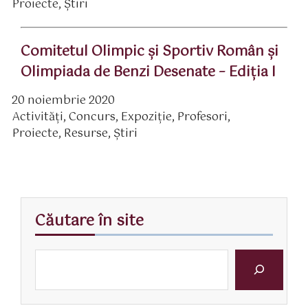
Proiecte
,
Știri
Comitetul Olimpic și Sportiv Român și
Olimpiada de Benzi Desenate – Ediția I
20 noiembrie 2020
ată
Activităţi
,
Concurs
,
Expoziție
,
Profesori
,
rticol
ategorii
Proiecte
,
Resurse
,
Știri
Căutare în site