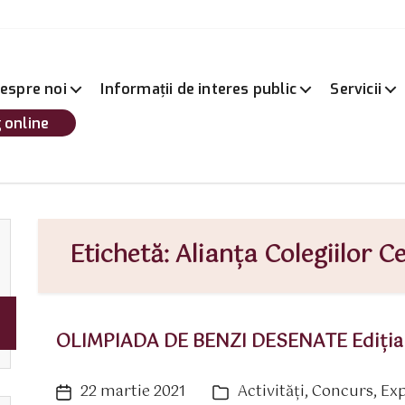
espre noi
Informații de interes public
Servicii
 online
Etichetă:
Alianța Colegiilor 
OLIMPIADA DE BENZI DESENATE Ediția a
22 martie 2021
Activităţi
,
Concurs
,
Exp
Dată
Categorii