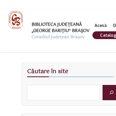
BIBLIOTECA JUDEȚEANĂ
Acasă
D
„GEORGE BARIŢIU‟ BRAŞOV
Catalog
Consiliul Județean Brașov
Căutare în site