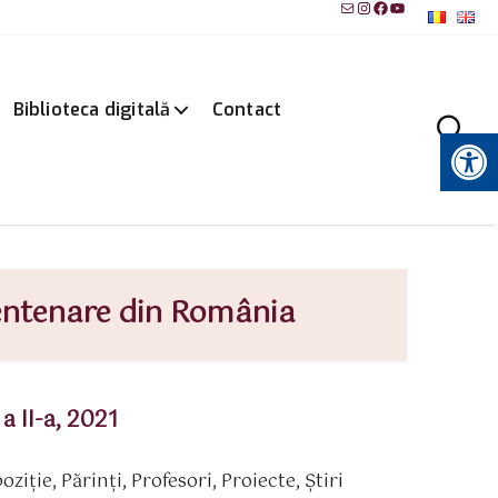
Mail
Instagram
Facebook
YouTube
Biblioteca digitală
Contact
Instrumente pentru accesibilitate
Centenare din România
 II-a, 2021
oziție
,
Părinţi
,
Profesori
,
Proiecte
,
Știri