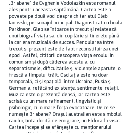
„Brisbane” de Evghenie Vodolazkin este romanul
ales pentru această săptămână. Cartea este o
poveste pe două voci despre chitaristul Gleb
Ianovski, personajul principal. Diagnosticat cu boala
Parkinson, Gleb se întoarce în trecut şi relatează
unui biograf viaţa sa, din copilărie şi tinereţe până
la cariera muzicală de succes. Pendularea între
trecut şi prezent este de fapt reconstituirea unei
epoci. Astfel, cititorii descoperă viaţa eroului în
comunism şi după căderea acestuia, cu
separatismele, dificultăţile şi violenţele apărute, o
frescă a timpului trăit. Oscilaţia este nu doar
temporală, ci şi spaţială, între Ucraina, Rusia şi
Germania, refăcând existenţe, sentimente, relaţii.
Muzica este o prezenţă densă, iar cartea este
scrisă cu un mare rafinament, lingvistic şi
psihologic, cu o mare forţă evocatoare. De ce se
numeşte Brisbane? Oraşul australian este simbolul
raiului, ţinta dorită de emigrare, un Eldorado visat.
Cartea începe şi se sfârşeşte cu menţionarului