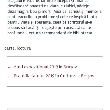
oraşului Brisbane, iar între început şi final se
desfăşoară poveşti de viaţă, cu iubiri, nădejdi,
dezamăgiri, boli şi morţi. Muzica, scrisul şi memoria
sunt leacurile la probleme şi cele ce inspiră lupta
pentru viaţă şi speranţă, ceea ce scriitorul şi-a
propus să facă. Şi reuşeşte prin această carte
profundă. Lectură recomandată de bibliotecar!
carte
,
lectura
tichete
←
Anul expozițional 2019 la Brașov
→
Premiile Anului 2019 în Cultură la Braşov