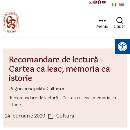
Mail
Instagram
Facebook
YouTube
Meniu
Caută
Instrumente pentru accesibilitate
Recomandare de lectură –
Cartea ca leac, memoria ca
istorie
Pagina principală
Cultura
Recomandare de lectură – Cartea ca leac, memoria ca
istorie ...
24 februarie 2020
Cultura
ată
Categorii
rticol