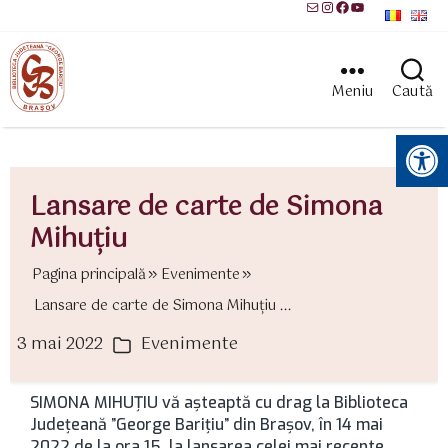
Mail
Instagram
Facebook
YouTube
Meniu
Caută
Instrumente pentru accesibilitate
Lansare de carte de Simona
Mihuţiu
Pagina principală
Evenimente
Lansare de carte de Simona Mihuţiu ...
3 mai 2022
Evenimente
ată
Categorii
rticol
SIMONA MIHUȚIU vă așteaptă cu drag la Biblioteca
Județeană ”George Barițiu” din Brașov, în 14 mai
2022 de la ora 15, la lansarea celei mai recente