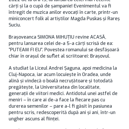
cărți și la o cupă de șampanie! Evenimentul va fi
întregit de muzica anilor evocați în carte, printr-un
miniconcert folk al artiștilor Magda Puskas și Rareș
Suciu.
Brașoveanca SIMONA MIHUȚIU revine ACASĂ,
pentru lansarea celei de-a 5-a cărți scrisă de ea:
”PUTEAM FI EU”. Povestea romanului se desfășoară
chiar în orașul de suflet al scriitoarei: Brașovul.
A studiat la Liceul Andrei Șaguna, apoi medicina la
Cluj-Napoca, iar acum locuiește în Oradea, unde
alină și vindecă o boală necruțătoare și totodată
pregătește, la Universitatea din localitate,
generații de viitori medici. Antidotul unei astfel de
meniri – în care ai de-a face la fiecare pas cu
durerea semenilor – pare a-l fi găsit în pasiunea
pentru scris, redescoperită după ani și ani, într-un
ungher ascuns al ființei.