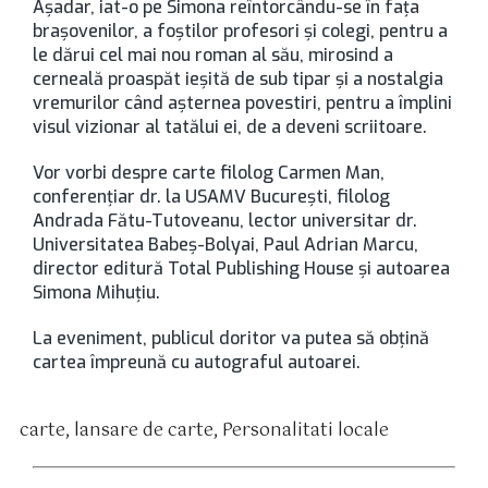
Așadar, iat-o pe Simona reîntorcându-se în fața
brașovenilor, a foștilor profesori și colegi, pentru a
le dărui cel mai nou roman al său, mirosind a
cerneală proaspăt ieșită de sub tipar și a nostalgia
vremurilor când așternea povestiri, pentru a împlini
visul vizionar al tatălui ei, de a deveni scriitoare.
Vor vorbi despre carte filolog Carmen Man,
conferențiar dr. la USAMV București, filolog
Andrada Fătu-Tutoveanu, lector universitar dr.
Universitatea Babeș-Bolyai, Paul Adrian Marcu,
director editură Total Publishing House și autoarea
Simona Mihuțiu.
La eveniment, publicul doritor va putea să obțină
cartea împreună cu autograful autoarei.
carte
,
lansare de carte
,
Personalitati locale
tichete