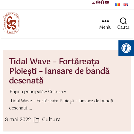
Mail
Instagram
Facebook
YouTube
Meniu
Caută
Instrumente pentru accesibilitate
Tidal Wave – Fortăreaţa
Ploieşti – lansare de bandă
desenată
Pagina principală
Cultura
Tidal Wave – Fortăreaţa Ploieşti – lansare de bandă
desenată ...
3 mai 2022
Cultura
ată
Categorii
rticol