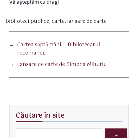
Vă aşteptăm cu drag!
biblioteci publice
,
carte
,
lansare de carte
tichete
←
Cartea săptămânii – Bibliotecarul
recomandă
→
Lansare de carte de Simona Mihuţiu
Căutare în site