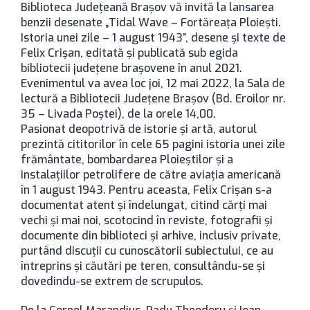
Biblioteca Judeţeană Braşov vă invită la lansarea
benzii desenate „Tidal Wave – Fortăreaţa Ploieşti.
Istoria unei zile – 1 august 1943”, desene şi texte de
Felix Crişan, editată şi publicată sub egida
bibliotecii judeţene braşovene în anul 2021.
Evenimentul va avea loc joi, 12 mai 2022, la Sala de
lectură a Bibliotecii Judeţene Braşov (Bd. Eroilor nr.
35 – Livada Poştei), de la orele 14,00.
Pasionat deopotrivă de istorie şi artă, autorul
prezintă cititorilor în cele 65 pagini istoria unei zile
frământate, bombardarea Ploieştilor şi a
instalaţiilor petrolifere de către aviaţia americană
în 1 august 1943. Pentru aceasta, Felix Crişan s-a
documentat atent şi îndelungat, citind cărţi mai
vechi şi mai noi, scotocind în reviste, fotografii şi
documente din biblioteci şi arhive, inclusiv private,
purtând discuţii cu cunoscătorii subiectului, ce au
întreprins şi căutări pe teren, consultându-se şi
dovedindu-se extrem de scrupulos.