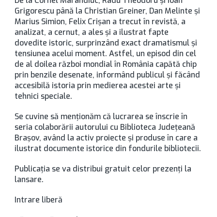
De la Cornel Marandiuc, Radu Theodoru şi Ioan
Grigorescu până la Christian Greiner, Dan Melinte şi
Marius Simion, Felix Crişan a trecut în revistă, a
analizat, a cernut, a ales şi a ilustrat fapte
dovedite istoric, surprinzând exact dramatismul şi
tensiunea acelui moment. Astfel, un episod din cel
de al doilea război mondial în România capătă chip
prin benzile desenate, informând publicul şi făcând
accesibilă istoria prin medierea acestei arte şi
tehnici speciale.
Se cuvine să menţionăm că lucrarea se înscrie în
seria colaborării autorului cu Biblioteca Judeţeană
Braşov, având la activ proiecte şi produse în care a
ilustrat documente istorice din fondurile bibliotecii.
Publicaţia se va distribui gratuit celor prezenţi la
lansare.
Intrare liberă