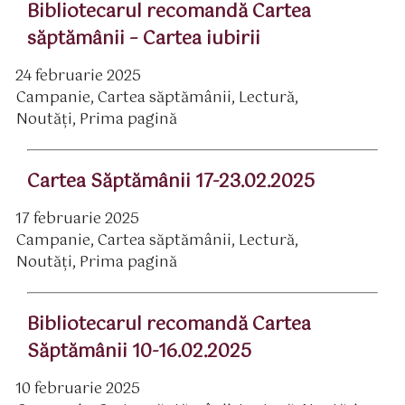
Bibliotecarul recomandă Cartea
săptămânii – Cartea iubirii
24 februarie 2025
ată
Campanie
,
Cartea săptămânii
,
Lectură
,
rticol
ategorii
Noutăți
,
Prima pagină
Cartea Săptămânii 17-23.02.2025
17 februarie 2025
ată
Campanie
,
Cartea săptămânii
,
Lectură
,
rticol
ategorii
Noutăți
,
Prima pagină
Bibliotecarul recomandă Cartea
Săptămânii 10-16.02.2025
10 februarie 2025
ată