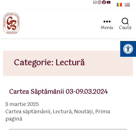
Mail
Instagram
Facebook
YouTube
Meniu
Caută
Instrumente pentru accesibilitate
Categorie:
Lectură
Cartea Săptămânii 03-09.03.2024
3 martie 2025
ată
Cartea săptămânii
,
Lectură
,
Noutăți
,
Prima
rticol
ategorii
pagină