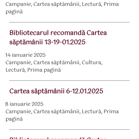
Campanie
,
Cartea săptămânii
,
Lectură
,
Prima
rticol
ategorii
pagină
Bibliotecarul recomandă Cartea
săptămânii 13-19-01.2025
14 ianuarie 2025
ată
Campanie
,
Cartea săptămânii
,
Cultura
,
rticol
ategorii
Lectură
,
Prima pagină
Cartea săptămânii 6-12.01.2025
8 ianuarie 2025
ată
Campanie
,
Cartea săptămânii
,
Lectură
,
Prima
rticol
ategorii
pagină