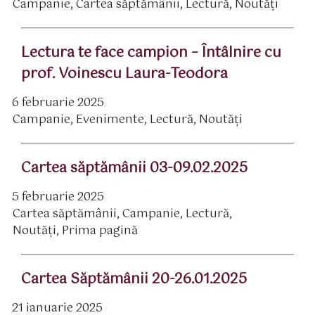
Campanie
,
Cartea săptămânii
,
Lectură
,
Noutăți
rticol
ategorii
Lectura te face campion – Întâlnire cu
prof. Voinescu Laura-Teodora
6 februarie 2025
ată
Campanie
,
Evenimente
,
Lectură
,
Noutăți
rticol
ategorii
Cartea săptămânii 03-09.02.2025
5 februarie 2025
ată
Cartea săptămânii
,
Campanie
,
Lectură
,
rticol
ategorii
Noutăți
,
Prima pagină
Cartea Săptămânii 20-26.01.2025
21 ianuarie 2025
ată