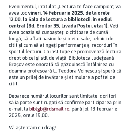
Evenimentul, intitulat „Lectura te face campion”, va
avea loc
vineri, 14 februarie 2025, de la orele
12,00, la Sala de lectură a bibliotecii, în sediul
central (Bd. Eroilor 35, Livada Poştei, etaj 1).
Veţi
avea ocazia să cunoaşteţi o cititoare de cursă
lungă, să aflaţi pasiunile şi ideile sale, tehnici de
citit şi cum să atingeţi performanţe şi recorduri în
sportul lecturii. Ca instituţie ce promovează lectura
drept obicei şi stil de viaţă, Biblioteca Judeţeană
Braşov este onorată să găzduiască întâlnirea cu
doamna profesoară L. Teodora Voinescu şi speră că
este un prilej de învăţare şi stimulare a poftei de
citit.
Deoarece numărul locurilor sunt limitate, doritorii
să ia parte sunt rugaţi să confirme participarea prin
e-mail la
biblgb@rdsmail.ro
, până joi, 13 februarie
2025, orele 15,00.
Vă aşteptăm cu drag!