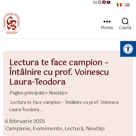
Mail
Instagram
Facebook
YouTube
Meniu
Caută
Instrumente pentru accesibilitate
Lectura te face campion –
Întâlnire cu prof. Voinescu
Laura-Teodora
Pagina principală
Noutăți
Lectura te face campion – Întâlnire cu prof. Voinescu
Laura-Teodora ...
6 februarie 2025
ată
Campanie
,
Evenimente
,
Lectură
,
Noutăți
rticol
ategorii