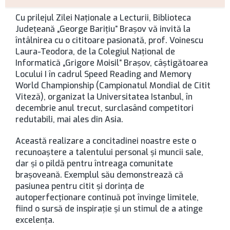
Cu prilejul Zilei Naţionale a Lecturii, Biblioteca
Judeţeană „George Bariţiu” Braşov vă invită la
întâlnirea cu o cititoare pasionată, prof. Voinescu
Laura-Teodora, de la Colegiul Naţional de
Informatică „Grigore Moisil” Braşov, câştigătoarea
Locului I în cadrul Speed Reading and Memory
World Championship (Campionatul Mondial de Citit
Viteză), organizat la Universitatea Istanbul, în
decembrie anul trecut, surclasând competitori
redutabili, mai ales din Asia.
Această realizare a concitadinei noastre este o
recunoaștere a talentului personal și muncii sale,
dar și o pildă pentru întreaga comunitate
brașoveană. Exemplul său demonstrează că
pasiunea pentru citit și dorința de
autoperfecționare continuă pot învinge limitele,
fiind o sursă de inspirație și un stimul de a atinge
excelența.