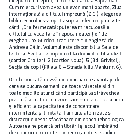
Începem cu dreptul, cu o nouă Carte a Săptămânii.
Cum miercuri vom avea un eveniment aparte, Ziua
internaţională a cititului împreună (ZICI), alegerea
bibliotecarului s-a oprit asupra celei mai potrivite
cărţi: „Ora fermecată: puterea miraculoasă a
cititului cu voce tare în epoca neatenţiei” de
Meghan Cox Gurdon, traducere din engleză de
Andreea Călin. Volumul este disponibil la Sala de
lectură, Secţia de împrumut la domiciliu, filialele 1
(cartier Craiter), 2 (cartier Noua), 5 (Bd. Griviţei),
Secţia de copii (Filiala 6 – Strada Iuliu Maniu nr. 6).
Ora fermecată dezvăluie uimitoarele avantaje de
care se bucură oamenii de toate vârstele și din
toate mediile atunci când participă la străvechea
practică a cititului cu voce tare – un antidot prompt
și eficient la capacitatea de concentrare
intermitentă și limitată, familiile atomizate și
distracțiile nesatisfăcătoare din epoca tehnologică.
Autoarea ne poartă prin librării și școli, îmbinând
descoperirile recente din neuroștiințe și studiile