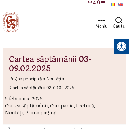
Mail
Instagram
Facebook
YouTube
Meniu
Caută
Instrumente pentru accesibilitate
Cartea săptămânii 03-
09.02.2025
Pagina principală
Noutăți
Cartea săptămânii 03-09.02.2025 ...
5 februarie 2025
ată
Cartea săptămânii
,
Campanie
,
Lectură
,
rticol
ategorii
Noutăți
,
Prima pagină