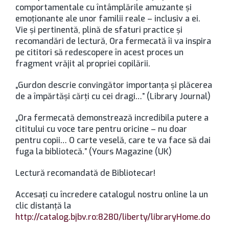
comportamentale cu întâmplările amuzante și
emoționante ale unor familii reale – inclusiv a ei.
Vie și pertinentă, plină de sfaturi practice și
recomandări de lectură, Ora fermecată îi va inspira
pe cititori să redescopere în acest proces un
fragment vrăjit al propriei copilării.
„Gurdon descrie convingător importanța și plăcerea
de a împărtăși cărți cu cei dragi…” (Library Journal)
„Ora fermecată demonstrează incredibila putere a
cititului cu voce tare pentru oricine – nu doar
pentru copii… O carte veselă, care te va face să dai
fuga la bibliotecă.” (Yours Magazine (UK)
Lectură recomandată de Bibliotecar!
Accesaţi cu încredere catalogul nostru online la un
clic distanţă la
http://catalog.bjbv.ro:8280/liberty/libraryHome.do