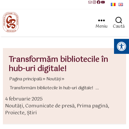
Mail
Instagram
Facebook
YouTube
Meniu
Caută
Instrumente pentru accesibilitate
Transformăm bibliotecile în
hub-uri digitale!
Pagina principală
Noutăți
Transformăm bibliotecile în hub-uri digitale! ...
4 februarie 2025
ată
Noutăți
,
Comunicate de presă
,
Prima pagină
,
rticol
ategorii
Proiecte
,
Știri