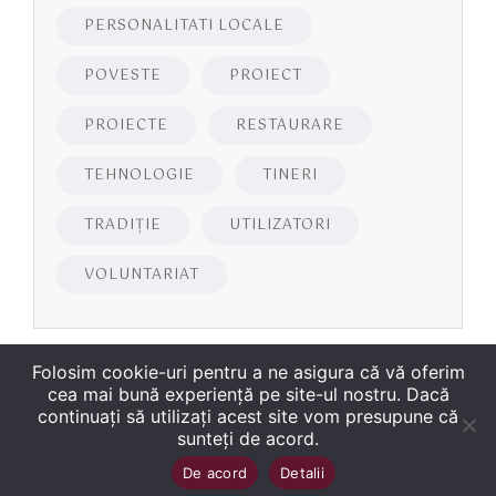
PERSONALITATI LOCALE
POVESTE
PROIECT
PROIECTE
RESTAURARE
TEHNOLOGIE
TINERI
TRADIȚIE
UTILIZATORI
VOLUNTARIAT
Folosim cookie-uri pentru a ne asigura că vă oferim
cea mai bună experiență pe site-ul nostru. Dacă
continuați să utilizați acest site vom presupune că
sunteți de acord.
Copyright
©
2026
Biblioteca Județeană
Sus
↑
De acord
Detalii