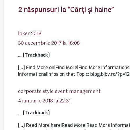
2 răspunsuri la “Cărţi şi haine”
spune:
loker 2018
30 decembrie 2017 la 18:08
… [Trackback]
[…] Find More on|Find More|Find More Information
Informations|Infos on that Topic: blog.bjbv.ro/?p=12
spune:
corporate style event management
4 ianuarie 2018 la 22:31
… [Trackback]
[…] Read More here|Read More|Read More Informati