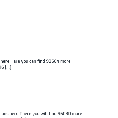
s here|Here you can find 92664 more
16 […]
ons here|There you will find 96030 more