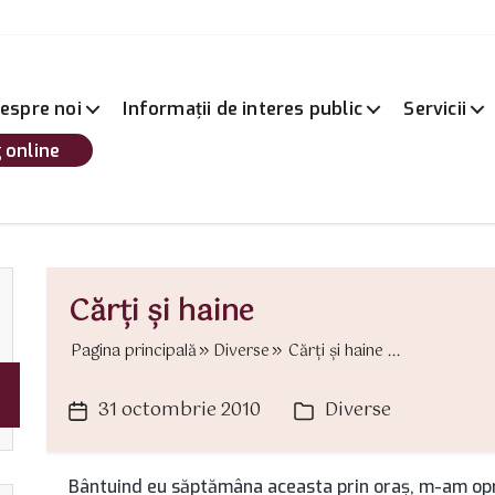
espre noi
Informații de interes public
Servicii
 online
Cărţi şi haine
Pagina principală
Diverse
Cărţi şi haine ...
31 octombrie 2010
Diverse
Dată
Categorii
articol
Bântuind eu săptămâna aceasta prin oraş, m-am opri