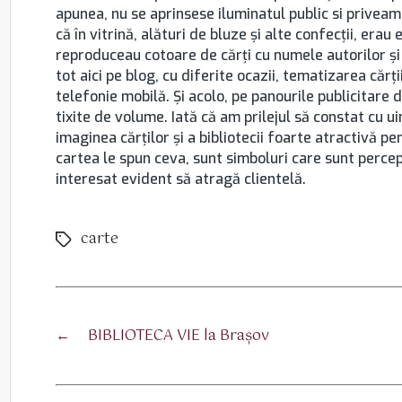
apunea, nu se aprinsese iluminatul public si privea
că în vitrină, alături de bluze şi alte confecţii, era
reproduceau cotoare de cărţi cu numele autorilor şi
tot aici pe blog, cu diferite ocazii, tematizarea cărţii
telefonie mobilă. Şi acolo, pe panourile publicitare d
tixite de volume. Iată că am prilejul să constat cu u
imaginea cărţilor şi a bibliotecii foarte atractivă pe
cartea le spun ceva, sunt simboluri care sunt percep
interesat evident să atragă clientelă.
carte
Etichete
←
BIBLIOTECA VIE la Braşov