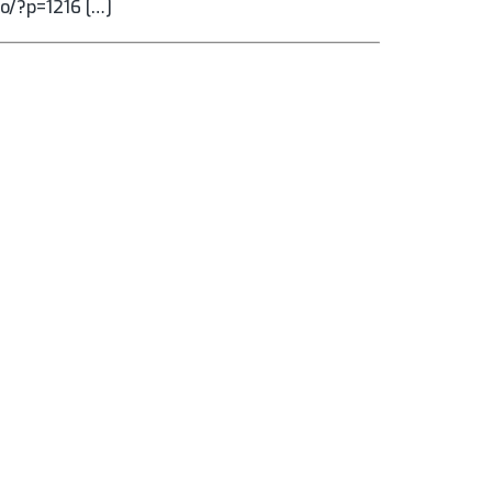
ro/?p=1216 […]