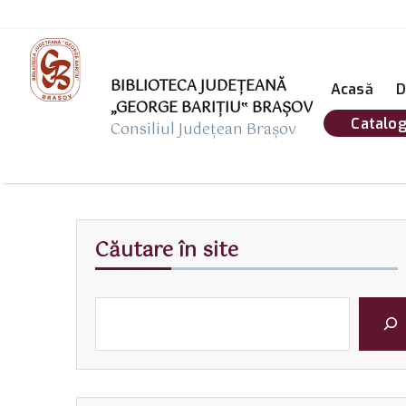
BIBLIOTECA JUDEȚEANĂ
Acasă
D
„GEORGE BARIŢIU‟ BRAŞOV
Catalog
Consiliul Județean Brașov
Căutare în site