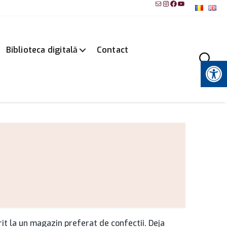
Mail
Instagram
Facebook
YouTube
Biblioteca digitală
Contact
Instrumente pentru accesibilitate
t la un magazin preferat de confectii. Deja