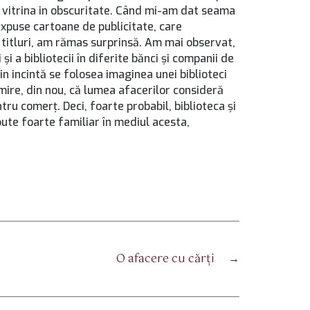
m vitrina in obscuritate. Când mi-am dat seama
u expuse cartoane de publicitate, care
 titluri, am rămas surprinsă. Am mai observat,
 şi a bibliotecii în diferite bănci şi companii de
in incintă se folosea imaginea unei biblioteci
imire, din nou, că lumea afacerilor consideră
ntru comerţ. Deci, foarte probabil, biblioteca şi
ute foarte familiar în mediul acesta,
O afacere cu cărţi
→