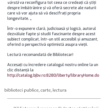
vârstă
va reconfigura tot ceea ce credeați că știți
despre îmbătrânire și vă oferă secrete ale naturii
care vă vor ajuta să vă descifrați propria
longevitate. „
Într-o expunere clară, judicioasă şi logică, autorul
dezvăluie fapte şi studii fascinante despre acest
subiect complicat, într-un stil accesibil şi amuzant,
oferind o perspectivă optimistă asupra vieţii.
Lectură recomandată de Bibliotecar!
Accesaţi cu încredere catalogul nostru online la un
clic distanţă la
http://catalog.bjbv.ro:8280/liberty/libraryHome.do
biblioteci publice
,
carte
,
lectura
tichete