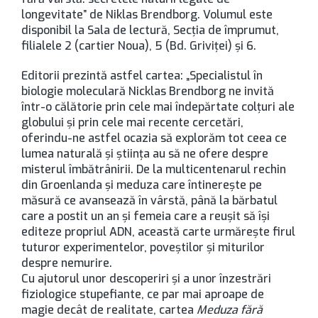
longevitate” de Niklas Brendborg. Volumul este
disponibil la Sala de lectură, Secţia de împrumut,
filialele 2 (cartier Noua), 5 (Bd. Griviţei) şi 6.
Editorii prezintă astfel cartea: „Specialistul în
biologie moleculară Nicklas Brendborg ne invită
într-o călătorie prin cele mai îndepărtate colțuri ale
globului și prin cele mai recente cercetări,
oferindu-ne astfel ocazia să explorăm tot ceea ce
lumea naturală și știința au să ne ofere despre
misterul îmbătrânirii. De la multicentenarul rechin
din Groenlanda și meduza care întinerește pe
măsură ce avansează în vârstă, până la bărbatul
care a postit un an și femeia care a reușit să își
editeze propriul ADN, această carte urmărește firul
tuturor experimentelor, poveștilor și miturilor
despre nemurire.
Cu ajutorul unor descoperiri și a unor înzestrări
fiziologice stupefiante, ce par mai aproape de
magie decât de realitate, cartea
Meduza fără