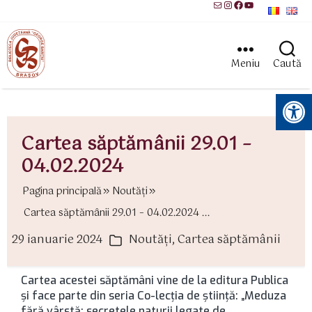
Mail
Instagram
Facebook
YouTube
Meniu
Caută
Instrumente pentru accesibilitate
Cartea săptămânii 29.01 –
04.02.2024
Pagina principală
Noutăți
Cartea săptămânii 29.01 – 04.02.2024 ...
29 ianuarie 2024
Noutăți
,
Cartea săptămânii
ată
Categorii
rticol
Cartea acestei săptămâni vine de la editura Publica
şi face parte din seria Co-lecţia de ştiinţă: „Meduza
fără vârstă: secretele naturii legate de