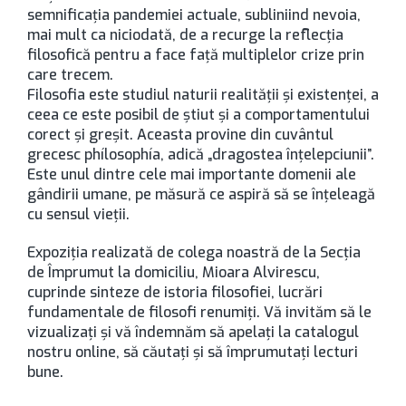
semnificația pandemiei actuale, subliniind nevoia,
mai mult ca niciodată, de a recurge la reflecția
filosofică pentru a face față multiplelor crize prin
care trecem.
Filosofia este studiul naturii realității și existenței, a
ceea ce este posibil de știut și a comportamentului
corect și greșit. Aceasta provine din cuvântul
grecesc phílosophía, adică „dragostea înțelepciunii”.
Este unul dintre cele mai importante domenii ale
gândirii umane, pe măsură ce aspiră să se înțeleagă
cu sensul vieții.
Expoziția realizată de colega noastră de la Secția
de Împrumut la domiciliu, Mioara Alvirescu,
cuprinde sinteze de istoria filosofiei, lucrări
fundamentale de filosofi renumiți. Vă invităm să le
vizualizați și vă îndemnăm să apelați la catalogul
nostru online, să căutați și să împrumutați lecturi
bune.