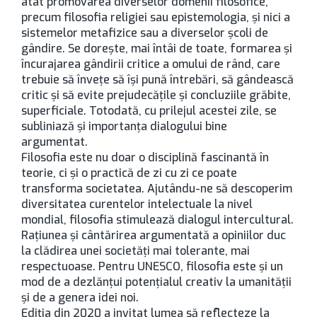
atât promovarea diverselor domenii filosofice,
precum filosofia religiei sau epistemologia, şi nici a
sistemelor metafizice sau a diverselor şcoli de
gândire. Se doreşte, mai întâi de toate, formarea şi
încurajarea gândirii critice a omului de rând, care
trebuie să înveţe să îşi pună întrebări, să gândească
critic şi să evite prejudecăţile şi concluziile grăbite,
superficiale. Totodată, cu prilejul acestei zile, se
subliniază şi importanţa dialogului bine
argumentat.
Filosofia este nu doar o disciplină fascinantă în
teorie, ci şi o practică de zi cu zi ce poate
transforma societatea. Ajutându-ne să descoperim
diversitatea curentelor intelectuale la nivel
mondial, filosofia stimulează dialogul intercultural.
Raţiunea şi cântărirea argumentată a opiniilor duc
la clădirea unei societăţi mai tolerante, mai
respectuoase. Pentru UNESCO, filosofia este şi un
mod de a dezlănţui potenţialul creativ la umanităţii
şi de a genera idei noi.
Ediția din 2020 a invitat lumea să reflecteze la