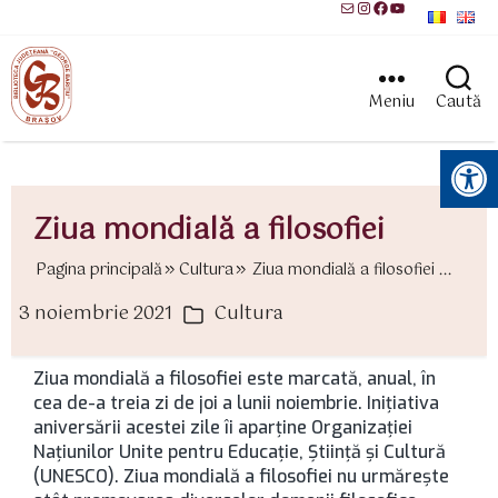
Mail
Instagram
Facebook
YouTube
Meniu
Caută
Instrumente pentru accesibilitate
Ziua mondială a filosofiei
Pagina principală
Cultura
Ziua mondială a filosofiei ...
3 noiembrie 2021
Cultura
ată
Categorii
rticol
Ziua mondială a filosofiei este marcată, anual, în
cea de-a treia zi de joi a lunii noiembrie. Iniţiativa
aniversării acestei zile îi aparţine Organizaţiei
Naţiunilor Unite pentru Educaţie, Ştiinţă şi Cultură
(UNESCO). Ziua mondială a filosofiei nu urmăreşte