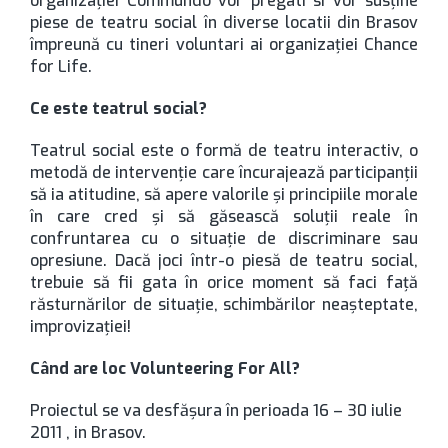
organizaţiei Commundo vor pregati si vor susţine
piese de teatru social în diverse locatii din Brasov
împreună cu tineri voluntari ai organizaţiei Chance
for Life.
Ce este teatrul social?
Teatrul social este o formă de teatru interactiv, o
metodă de intervenţie care încurajează participanţii
să ia atitudine, să apere valorile şi principiile morale
în care cred şi să găsească soluţii reale în
confruntarea cu o situaţie de discriminare sau
opresiune. Dacă joci într-o piesă de teatru social,
trebuie să fii gata în orice moment să faci faţă
răsturnărilor de situaţie, schimbărilor neaşteptate,
improvizaţiei!
Când are loc Volunteering For All?
Proiectul se va desfăşura în perioada 16 – 30 iulie
2011 , in Brasov.