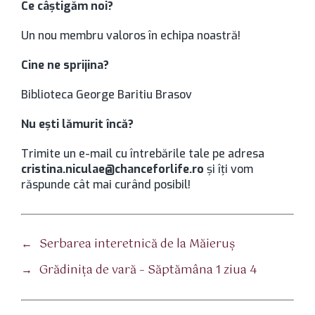
Ce câştigăm noi?
Un nou membru valoros în echipa noastră!
Cine ne sprijina?
Biblioteca George Baritiu Brasov
Nu eşti lămurit încă?
Trimite un e-mail cu întrebările tale pe adresa
cristina.niculae@chanceforlife.ro
şi îţi vom
răspunde cât mai curând posibil!
←
Serbarea interetnică de la Măieruş
→
Grădiniţa de vară – Săptămâna 1 ziua 4