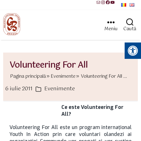
Mail
Instagram
Facebook
YouTube
Meniu
Caută
Instrumente pentru accesibilitate
Volunteering For All
Pagina principală
Evenimente
Volunteering For All ...
6 iulie 2011
Evenimente
ată
Categorii
rticol
Ce este Volunteering For
All?
Volunteering For All este un program internaţional
Youth In Action prin care voluntari olandezi ai