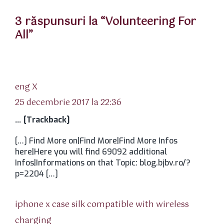
3 răspunsuri la “Volunteering For
All”
spune:
eng X
25 decembrie 2017 la 22:36
… [Trackback]
[…] Find More on|Find More|Find More Infos
here|Here you will find 69092 additional
Infos|Informations on that Topic: blog.bjbv.ro/?
p=2204 […]
iphone x case silk compatible with wireless
spune:
charging