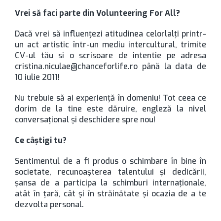
Vrei să faci parte din Volunteering For All?
Dacă vrei să influenţezi atitudinea celorlalţi printr-
un act artistic într-un mediu intercultural, trimite
CV-ul tău si o scrisoare de intentie pe adresa
cristina.niculae@chanceforlife.ro până la data de
10 iulie 2011!
Nu trebuie să ai experienţă în domeniu! Tot ceea ce
dorim de la tine este dăruire, engleză la nivel
conversaţional şi deschidere spre nou!
Ce câştigi tu?
Sentimentul de a fi produs o schimbare în bine în
societate, recunoaşterea talentului şi dedicării,
şansa de a participa la schimburi internaţionale,
atât în ţară, cât şi în străinătate şi ocazia de a te
dezvolta personal.