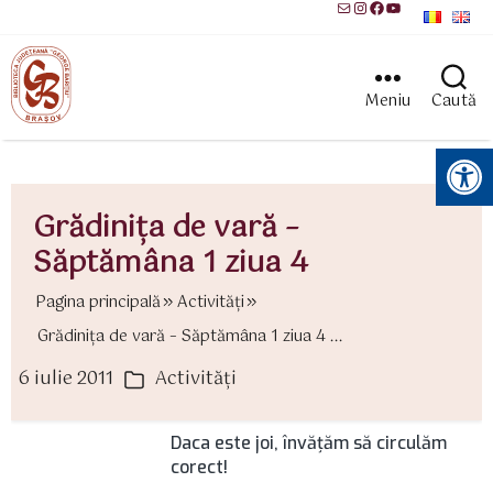
Mail
Instagram
Facebook
YouTube
Meniu
Caută
Instrumente pentru accesibilitate
Grădiniţa de vară –
Săptămâna 1 ziua 4
Pagina principală
Activităţi
Grădiniţa de vară – Săptămâna 1 ziua 4 ...
6 iulie 2011
Activităţi
ată
Categorii
rticol
Daca este joi, învăţăm să circulăm
corect!