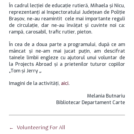
În cadrul lecţiei de educaţie rutieră, Mihaela şi Nicu,
reprezentanţi ai Inspectoratului Judeţean de Poliţie
Braşov, ne-au reamintit cele mai importante reguli
de circulaţie, dar ne-au învăţat şi cuvinte noi ca:
rampă, carosabil, trafic rutier, pieton.
În cea de a doua parte a programului, după ce am
mâncat şi ne-am mai jucat puţin, am descifrat
tainele limbii engleze cu ajutorul unui voluntar de
la Projects Abroad şi a prietenilor tuturor copiilor
„Tom şi Jerry „.
Imagini de la activităţi,
aici
.
Melania Butnariu
Bibliotecar Departament Carte
←
Volunteering For All