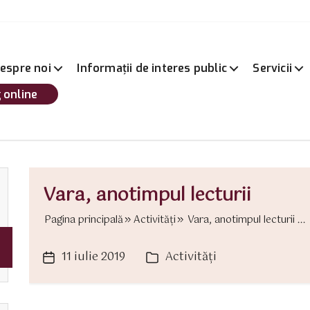
espre noi
Informații de interes public
Servicii
 online
Vara, anotimpul lecturii
Pagina principală
Activităţi
Vara, anotimpul lecturii ...
11 iulie 2019
Activităţi
Dată
Categorii
articol