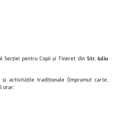
l Secției pentru Copii și Tineret din
Str. Iuliu
și activitățile tradiționale (împrumut carte,
l orar: