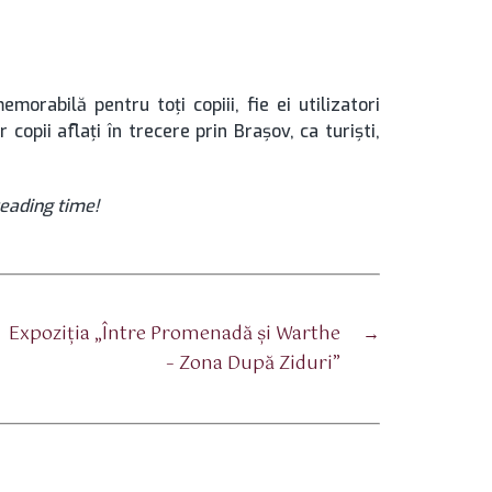
morabilă pentru toți copiii, fie ei utilizatori
r copii aflați în trecere prin Brașov, ca turiști,
eading time!
Expoziţia „Între Promenadă şi Warthe
→
– Zona După Ziduri”