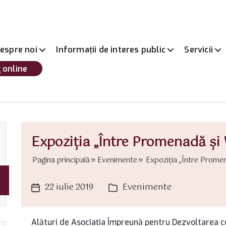
espre noi
Informații de interes public
Servicii
 online
Expoziţia „Între Promenadă şi
Pagina principală
Evenimente
Expoziţia „Între Promen
22 iulie 2019
Evenimente
Dată
Categorii
articol
Alături de Asociația Împreună pentru Dezvoltarea co