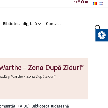
Mail
Instagram
Facebook
YouTube
Biblioteca digitală
Contact
Instrumente pentru accesibilitate
 Warthe – Zona După Ziduri”
adă şi Warthe – Zona După Ziduri” ...
munității (AIDC), Biblioteca Județeană