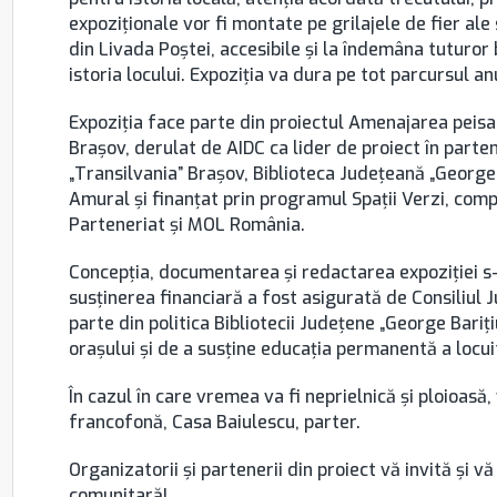
expoziționale vor fi montate pe grilajele de fier ale s
din Livada Poștei, accesibile și la îndemâna tuturor b
istoria locului. Expoziția va dura pe tot parcursul anu
Expoziția face parte din proiectul Amenajarea peisa
Brașov, derulat de AIDC ca lider de proiect în parte
„Transilvania” Brașov, Biblioteca Județeană „George B
Amural și finanțat prin programul Spații Verzi, com
Parteneriat și MOL România.
Concepția, documentarea și redactarea expoziției s-a
susținerea financiară a fost asigurată de Consiliul J
parte din politica Bibliotecii Județene „George Bariți
orașului și de a susține educația permanentă a locuit
În cazul în care vremea va fi neprielnică şi ploioasă
francofonă, Casa Baiulescu, parter.
Organizatorii și partenerii din proiect vă invită și 
comunitară!