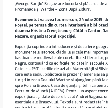
„George Barițiu” Brașov are bucuria și plăcerea de a 
Promenadă și Warthe – Zona După Ziduri”.
Evenimentul va avea loc miercuri, 24 iulie 2019, de
Poștei, pe terasa din curtea interioară a biblioteci
doamna Kristina Creoșteanu și Cătălin Cantor, Dani
Nazare, organizatorul expoziției.
Expoziția cuprinde o introducere și descriere geogra
monumentele istorice, clădirile și cele mai importa
bastioanele medievale ale curelarilor și fierarilor, 
Negru, continuând cu edificiile ridicate în secolele
Catolic – 1901, sediile de azi ale Maternității și Sil
care este sediul bibliotecii în prezent) amenajarea 
turiști în zona Dealului Warthe și ajungând până la 
spre Poiana Brașov, Casa de știință și tehnică pentru
Forțelor de Muncă (AJOFM). Pentru un aspect coerent
expozițional și date despre Liceul Andrei Șaguna, unu
esențiale ale Brașovului. Textele sunt redactate înt
pentru istoria locală, atenția acordată trecutului, p