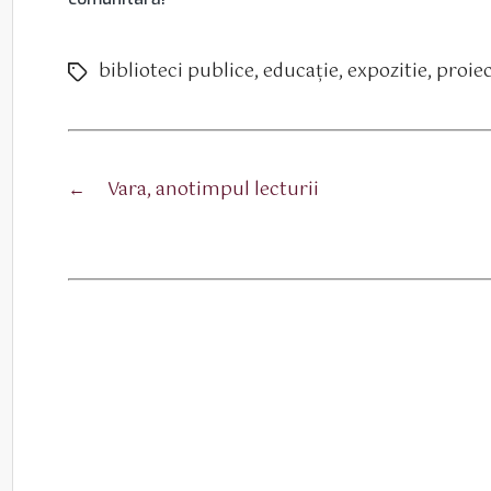
biblioteci publice
,
educaţie
,
expozitie
,
proie
Etichete
←
Vara, anotimpul lecturii