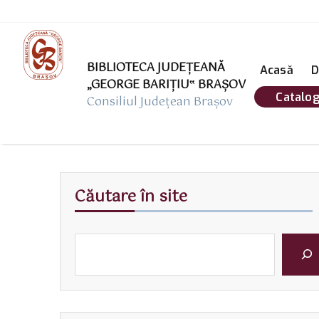
BIBLIOTECA JUDEȚEANĂ
Acasă
D
„GEORGE BARIŢIU‟ BRAŞOV
Catalog
Consiliul Județean Brașov
Căutare în site