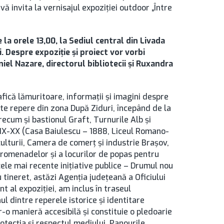
vă invita la vernisajul expoziției outdoor „Între
 la orele 13,00, la Sediul central din Livada
i. Despre expoziție și proiect vor vorbi
el Nazare, directorul bibliotecii și Ruxandra
fică lămuritoare, informații și imagini despre
nte repere din zona După Ziduri, începând de la
precum și bastionul Graft, Turnurile Alb și
 XIX-XX (Casa Baiulescu – 1888, Liceul Romano-
viculturii, Camera de comerț și industrie Brașov,
promenadelor și a locurilor de popas pentru
cele mai recente inițiative publice – Drumul nou
 tineret, astăzi Agenția județeană a Oficiului
 al expoziției, am inclus în traseul
l dintre reperele istorice și identitare
r-o manieră accesibilă și constituie o pledoarie
rotecția și respectul mediului. Panourile