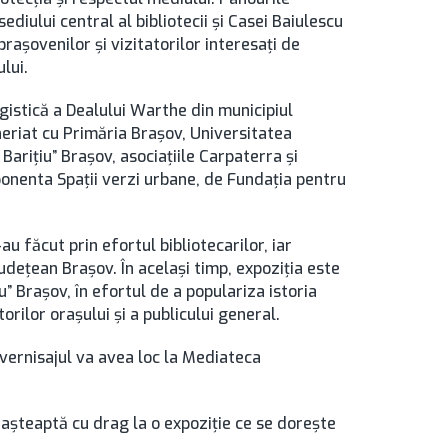
ediului central al bibliotecii și Casei Baiulescu
rașovenilor și vizitatorilor interesați de
lui.
gistică a Dealului Warthe din municipiul
neriat cu Primăria Brașov, Universitatea
arițiu” Brașov, asociațiile Carpaterra și
ponenta Spații verzi urbane, de Fundația pentru
u făcut prin efortul bibliotecarilor, iar
udețean Brașov. În același timp, expoziția este
u” Brașov, în efortul de a populariza istoria
orilor orașului și a publicului general.
, vernisajul va avea loc la Mediateca
vă așteaptă cu drag la o expoziție ce se dorește