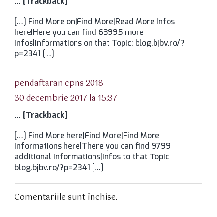
… [Trackback]
[…] Find More on|Find More|Read More Infos
here|Here you can find 63995 more
Infos|Informations on that Topic: blog.bjbv.ro/?
p=2341 […]
spune:
pendaftaran cpns 2018
30 decembrie 2017 la 15:37
… [Trackback]
[…] Find More here|Find More|Find More
Informations here|There you can find 9799
additional Informations|Infos to that Topic:
blog.bjbv.ro/?p=2341 […]
Comentariile sunt închise.