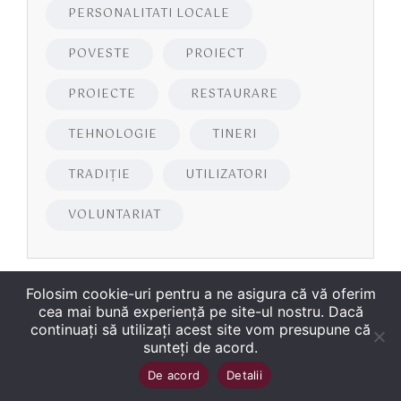
PERSONALITATI LOCALE
POVESTE
PROIECT
PROIECTE
RESTAURARE
TEHNOLOGIE
TINERI
TRADIȚIE
UTILIZATORI
VOLUNTARIAT
Folosim cookie-uri pentru a ne asigura că vă oferim
cea mai bună experiență pe site-ul nostru. Dacă
continuați să utilizați acest site vom presupune că
sunteți de acord.
Copyright
©
2026
Biblioteca Județeană
Sus
↑
De acord
Detalii
„George Bariţiu‟ Braşov
. Toate drepturile sunt