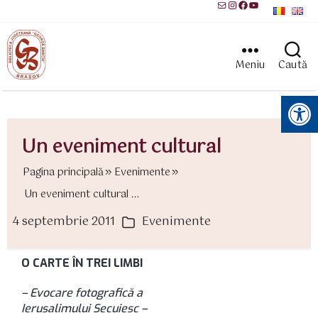
Mail
Instagram
Facebook
YouTube
Meniu
Caută
Instrumente pentru accesibilitate
Un eveniment cultural
Pagina principală
Evenimente
Un eveniment cultural ...
4 septembrie 2011
Evenimente
ată
Categorii
rticol
O CARTE
Î
N TREI LIMBI
– Evocare fotografică a
Ierusalimului Secuiesc –