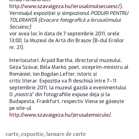
http://www.szavaigeza.hu/ierusalimulsecuiesc/
).
Vernisajul expoziţiei şi simpozionul
PODURI PENTRU
TOLERANŢĂ (Evocare fotografică a Ierusalimului
Secuiesc)
vor avea loc în data de 7 septembrie 2011, orele
13:00, la Muzeul de Artă din Braşov (B-dul Eroilor
nr. 21).
Interlocutori: Árpád Bartha, directorul muzeului,
Géza Szávai, Béla Markó, poet, viceprim-ministru al
României, Ion Bogdan Lefter, istoric şi
critic literar. Expoziţia va fi deschisă între 7–11
septembrie 2011, la muzeul gazdă a evenimentului.
O „mostră” din fotografiile expuse deja şi la
Budapesta, Frankfurt, respectiv Viena se găseşte
pe site-ul
http://www.szavaigeza.hu/jerusalemsicule/
.
carte
,
expozitie
,
lansare de carte
tichete