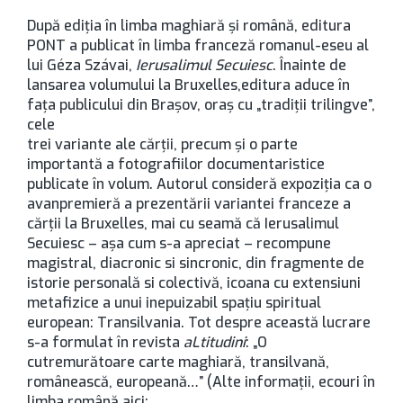
După ediţia în limba maghiară şi română, editura
PONT a publicat în limba franceză romanul-eseu al
lui Géza Szávai,
Ierusalimul Secuiesc
. Înainte de
lansarea volumului la Bruxelles,editura aduce în
faţa publicului din Braşov, oraş cu „tradiţii trilingve”,
cele
trei variante ale cărţii, precum şi o parte
importantă a fotografiilor documentaristice
publicate în volum. Autorul consideră expoziţia ca o
avanpremieră a prezentării variantei franceze a
cărţii la Bruxelles, mai cu seamă că Ierusalimul
Secuiesc – aşa cum s-a apreciat – recompune
magistral, diacronic si sincronic, din fragmente de
istorie personală si colectivă, icoana cu extensiuni
metafizice a unui inepuizabil spaţiu spiritual
european: Transilvania. Tot despre această lucrare
s-a formulat în revista
aLtitudini
: „O
cutremurătoare carte maghiară, transilvană,
românească, europeană…” (Alte informaţii, ecouri în
limba română aici: