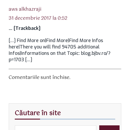
spune:
aws alkhazraji
31 decembrie 2017 la 0:52
… [Trackback]
[…] Find More on|Find More|Find More Infos
here|There you will find 94705 additional
Infos|Informations on that Topic: blog.bjbv.ro/?
p=1703 […]
Comentariile sunt închise.
Căutare în site