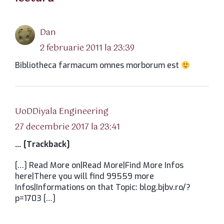
spune:
Dan
2 februarie 2011 la 23:39
Bibliotheca farmacum omnes morborum est
spune:
UoDDiyala Engineering
27 decembrie 2017 la 23:41
… [Trackback]
[…] Read More on|Read More|Find More Infos
here|There you will find 99559 more
Infos|Informations on that Topic: blog.bjbv.ro/?
p=1703 […]