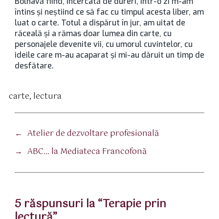
Bolnavă fiind, încercată de dureri, într-o zi m-am
întins şi neştiind ce să fac cu timpul acesta liber, am
luat o carte. Totul a dispărut în jur, am uitat de
răceală şi a rămas doar lumea din carte, cu
personajele devenite vii, cu umorul cuvintelor, cu
ideile care m-au acaparat şi mi-au dăruit un timp de
desfătare.
carte
,
lectura
tichete
←
Atelier de dezvoltare profesională
→
ABC… la Mediateca Francofonă
5 răspunsuri la “Terapie prin
lectură”