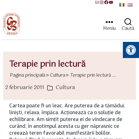
Mail
Instagram
Facebook
YouTube
Meniu
Caută
Instrumente pentru accesibilitate
Terapie prin lectură
Pagina principală
Cultura
Terapie prin lectură ...
2 februarie 2011
Cultura
ată
Categorii
rticol
Cartea poate fi un leac. Are puterea de a tămădui,
linişti, relaxa, împăca. Acţionează ca o soluţie de
echilibrare. Am simţit puterea ei de vindecare de
curând, în anotimpul acesta cu ger năprasnic ce
creează teren favorabil manifestării bolilor.